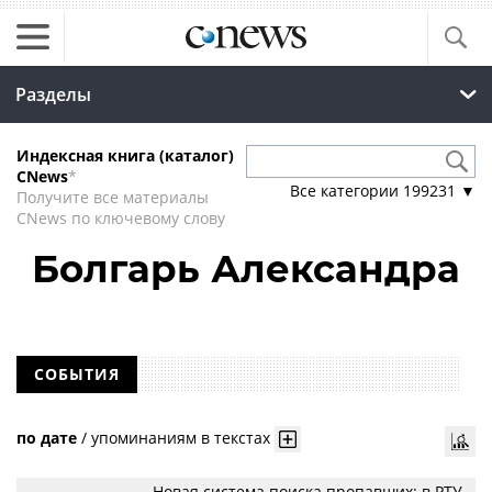
Разделы
Индексная книга (каталог)
CNews
*
Все категории
199231
▼
Получите все материалы
CNews по ключевому слову
Болгарь Александра
СОБЫТИЯ
по дате
/
упоминаниям в текстах
Новая система поиска пропавших: в РТУ