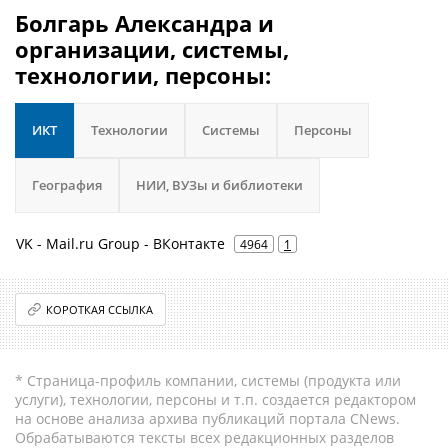
Болгарь Александра и
организации, системы,
технологии, персоны:
ИКТ
Технологии
Системы
Персоны
География
НИИ, ВУЗы и библиотеки
VK - Mail.ru Group - ВКонтакте
4964
1
КОРОТКАЯ ССЫЛКА
* Страница-профиль компании, системы (продукта или
услуги), технологии, персоны и т.п. создается редактором
на основе анализа архива публикаций портала CNews.
Обрабатываются тексты всех редакционных разделов