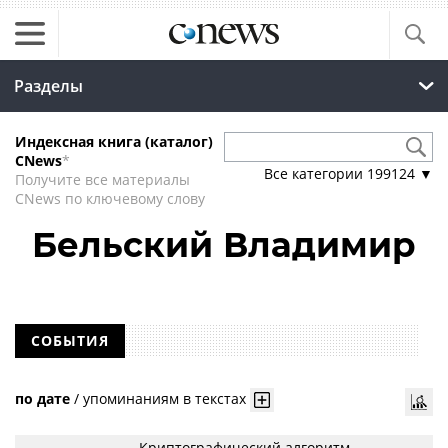
Разделы
Индексная книга (каталог)
CNews
*
Все категории
199124
▼
Получите все материалы
CNews по ключевому слову
Бельский Владимир
СОБЫТИЯ
по дате
/
упоминаниям в текстах
Криптографический алгоритм