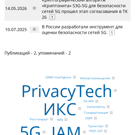
«Криптонита» S3G-5G для безопасности
14.05.2026
сетей 5G прошел этап согласования в ТК
26
1
В России разработали инструмент для
10.07.2025
оценки безопасности сетей 5G
1
Публикаций - 2, упоминаний - 2
GSMA Intelligence
Импортозамещение
PrivacyTech
ИКС
5G AKA
Vulnerability
Стандартизация
3GPP
Росстандарт
IMSI
5G
IAM
Транспорт
FIDO U2F