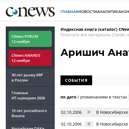
ГЛАВНАЯ
НОВОСТИ
АНАЛИТИКА
КО
Индексная книга (каталог) CNe
Получите все материалы CNews п
CNews FORUM
12 ноября
Аришич Ана
CNews AWARDS
12 ноября
30 лет рынку ERP
в России
СОБЫТИЯ
Главные
по дате
/
упоминаниям в текстах
ИТ-сценарии
2026
10 лет российского
02.10.2006
В Новосибирске
бэкапа
02.10.2006
В Новосибирске
Российские ПАКи