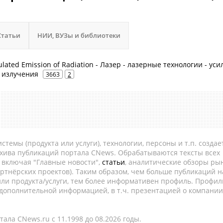
Статьи
НИИ, ВУЗы и библиотеки
mulated Emission of Radiation - Лазер - лазерные технологии - ус
 излучения
3663
2
темы (продукта или услуги), технологии, персоны и т.п. создае
рхива публикаций портала CNews. Обрабатываются тексты всех
, включая "Главные новости",
статьи
, аналитические обзоры рын
ртнёрских проектов). Таким образом, чем больше публикаций н
ли продукта/услуги, тем более информативен профиль. Профил
 дополнительной информацией, в т.ч. презентацией о компании
ала CNews.ru c 11.1998 до 08.2026 годы.