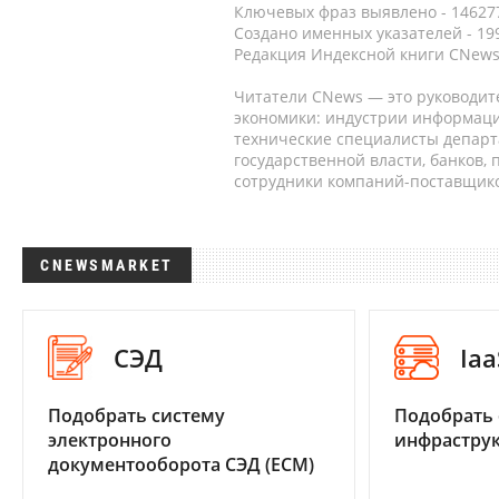
Ключевых фраз выявлено - 146277
Создано именных указателей - 19
Редакция Индексной книги CNews
Читатели CNews — это руководит
экономики: индустрии информаци
технические специалисты депар
государственной власти, банков,
сотрудники компаний-поставщико
CNEWSMARKET
СЭД
Iaa
Подобрать систему
Подобрать
электронного
инфраструк
документооборота СЭД (ECM)