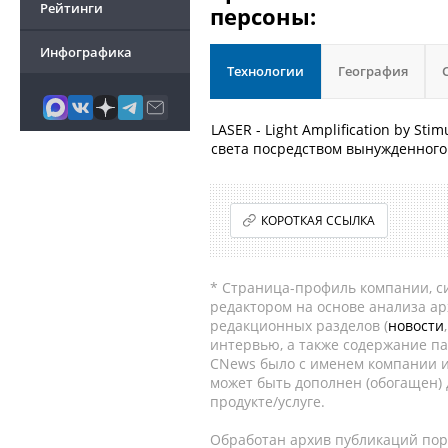
Рейтинги
персоны:
Инфографика
Технологии
География
LASER - Light Amplification by Sti
света посредством вынужденного
КОРОТКАЯ ССЫЛКА
* Страница-профиль компании, сис
редактором на основе анализа а
редакционных разделов (
новости
интервью, а также содержание па
CNews было с именем компании и
может быть дополнен (обогащен)
продукте/услуге.
Обработан архив публикаций порт