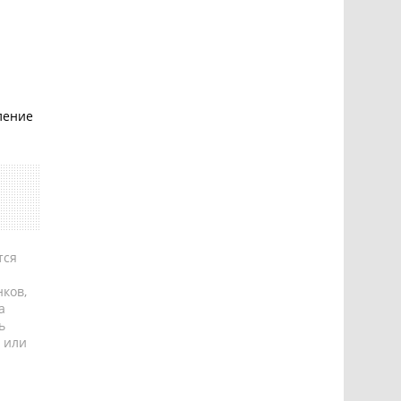
иление
тся
ков,
а
ь
 или