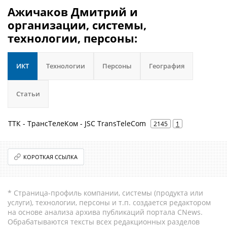
Ажичаков Дмитрий и
организации, системы,
технологии, персоны:
ИКТ
Технологии
Персоны
География
Статьи
ТТК - ТрансТелеКом - JSC TransTeleCom
2145
1
КОРОТКАЯ ССЫЛКА
* Страница-профиль компании, системы (продукта или
услуги), технологии, персоны и т.п. создается редактором
на основе анализа архива публикаций портала CNews.
Обрабатываются тексты всех редакционных разделов