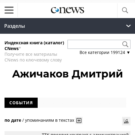
Разделы
Индексная книга (каталог)
CNews
*
Все категории
199124
▼
Получите все материалы
CNews по ключевому слову
Ажичаков Дмитрий
СОБЫТИЯ
по дате
/
упоминаниям в текстах
ТТК продлил контракт с администрацией