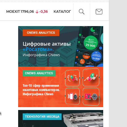
MOEXIT
1796,06
-0,36
КАТАЛОГ
CNEWS ANALYTICS
Цифровые активы
«Росатома».
Инфографика CNews
CNEWS ANALYTICS
Топ-10 сфер применения
квантовых компьютеров.
Инфографика CNews
й
ТЕХНОЛОГИЯ МЕСЯЦА