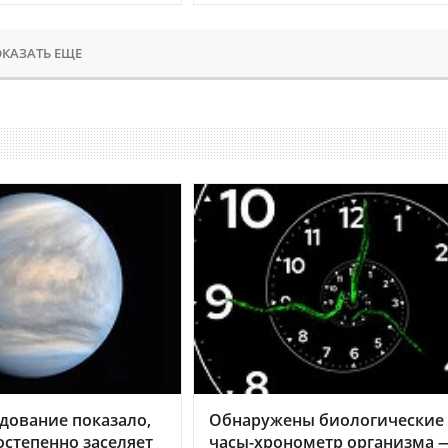
КАЗАТЬ ЕЩЕ
дование показало,
Обнаружены биологические
остепенно заселяет
часы-хронометр организма 