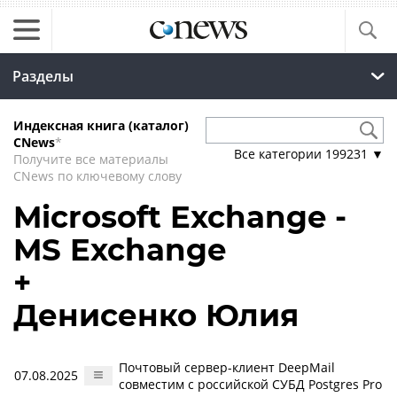
Разделы
Индексная книга (каталог)
CNews
*
Все категории
199231
▼
Получите все материалы
CNews по ключевому слову
Microsoft Exchange -
MS Exchange
+
Денисенко Юлия
Почтовый сервер-клиент DeepMail
07.08.2025
совместим с российской СУБД Postgres Pro