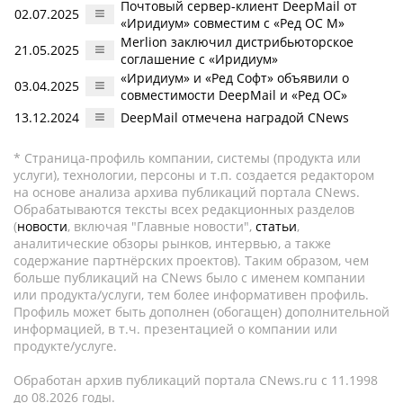
Почтовый сервер-клиент DeepMail от
02.07.2025
«Иридиум» совместим с «Ред ОС М»
Merlion заключил дистрибьюторское
21.05.2025
соглашение с «Иридиум»
«Иридиум» и «Ред Софт» объявили о
03.04.2025
совместимости DeepMail и «Ред ОС»
13.12.2024
DeepMail отмечена наградой CNews
* Страница-профиль компании, системы (продукта или
услуги), технологии, персоны и т.п. создается редактором
на основе анализа архива публикаций портала CNews.
Обрабатываются тексты всех редакционных разделов
(
новости
, включая "Главные новости",
статьи
,
аналитические обзоры рынков, интервью, а также
содержание партнёрских проектов). Таким образом, чем
больше публикаций на CNews было с именем компании
или продукта/услуги, тем более информативен профиль.
Профиль может быть дополнен (обогащен) дополнительной
информацией, в т.ч. презентацией о компании или
продукте/услуге.
Обработан архив публикаций портала CNews.ru c 11.1998
до 08.2026 годы.