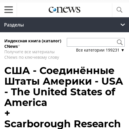
Разделы
Индексная книга (каталог)
CNews
*
Все категории
199231
▼
Получите все материалы
CNews по ключевому слову
США - Соединённые
Штаты Америки - USA
- The United States of
America
+
Scarborough Research