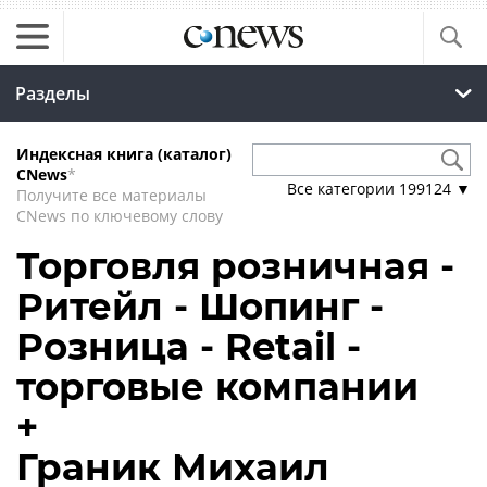
Разделы
Индексная книга (каталог)
CNews
*
Все категории
199124
▼
Получите все материалы
CNews по ключевому слову
Торговля розничная -
Ритейл - Шопинг -
Розница - Retail -
торговые компании
+
Граник Михаил