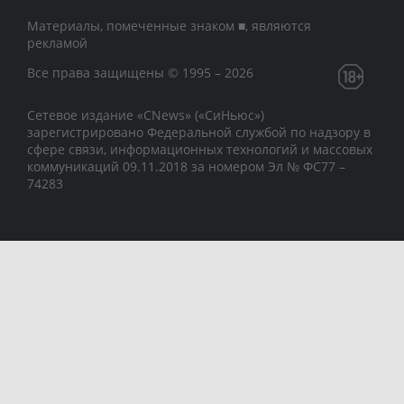
Материалы, помеченные знаком ■, являются
рекламой
Все права защищены © 1995 – 2026
Сетевое издание «CNews» («СиНьюс»)
зарегистрировано Федеральной службой по надзору в
сфере связи, информационных технологий и массовых
коммуникаций 09.11.2018 за номером Эл № ФС77 –
74283