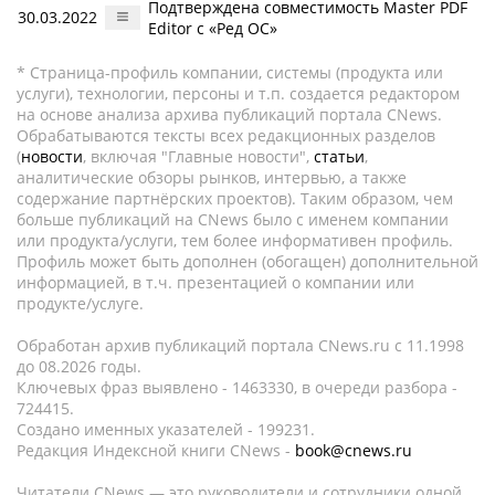
Подтверждена совместимость Master PDF
30.03.2022
Editor с «Ред ОС»
* Страница-профиль компании, системы (продукта или
услуги), технологии, персоны и т.п. создается редактором
на основе анализа архива публикаций портала CNews.
Обрабатываются тексты всех редакционных разделов
(
новости
, включая "Главные новости",
статьи
,
аналитические обзоры рынков, интервью, а также
содержание партнёрских проектов). Таким образом, чем
больше публикаций на CNews было с именем компании
или продукта/услуги, тем более информативен профиль.
Профиль может быть дополнен (обогащен) дополнительной
информацией, в т.ч. презентацией о компании или
продукте/услуге.
Обработан архив публикаций портала CNews.ru c 11.1998
до 08.2026 годы.
Ключевых фраз выявлено - 1463330, в очереди разбора -
724415.
Создано именных указателей - 199231.
Редакция Индексной книги CNews -
book@cnews.ru
Читатели CNews — это руководители и сотрудники одной