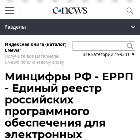
Разделы
Индексная книга (каталог)
CNews
*
Все категории
199231
▼
Получите все материалы
CNews по ключевому слову
Минцифры РФ - ЕРРП
- Единый реестр
российских
программного
обеспечения для
электронных