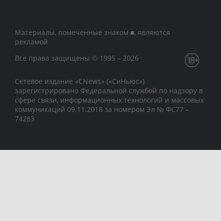
Материалы, помеченные знаком ■, являются
рекламой
Все права защищены © 1995 – 2026
Сетевое издание «CNews» («СиНьюс»)
зарегистрировано Федеральной службой по надзору в
сфере связи, информационных технологий и массовых
коммуникаций 09.11.2018 за номером Эл № ФС77 –
74283