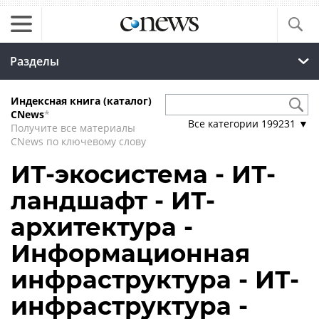
Разделы
Индексная книга (каталог)
CNews
*
Все категории
199231
▼
Получите все материалы
CNews по ключевому слову
ИТ-экосистема - ИТ-
ландшафт - ИТ-
архитектура -
Информационная
инфраструктура - ИТ-
инфраструктура -