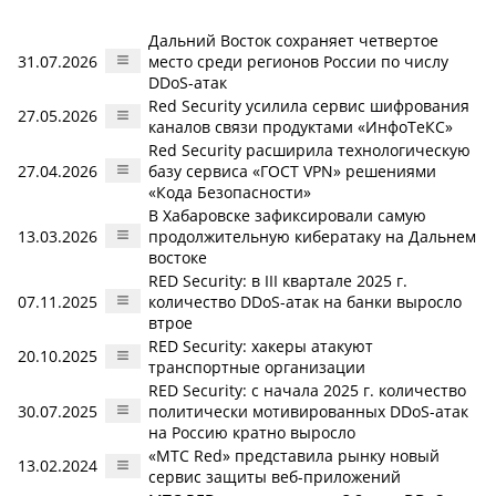
Дальний Восток сохраняет четвертое
31.07.2026
место среди регионов России по числу
DDoS-атак
Red Security усилила сервис шифрования
27.05.2026
каналов связи продуктами «ИнфоТеКС»
Red Security расширила технологическую
27.04.2026
базу сервиса «ГОСТ VPN» решениями
«Кода Безопасности»
В Хабаровске зафиксировали самую
13.03.2026
продолжительную кибератаку на Дальнем
востоке
RED Security: в III квартале 2025 г.
07.11.2025
количество DDoS-атак на банки выросло
втрое
RED Security: хакеры атакуют
20.10.2025
транспортные организации
RED Security: с начала 2025 г. количество
30.07.2025
политически мотивированных DDoS-атак
на Россию кратно выросло
«МТС Red» представила рынку новый
13.02.2024
сервис защиты веб-приложений