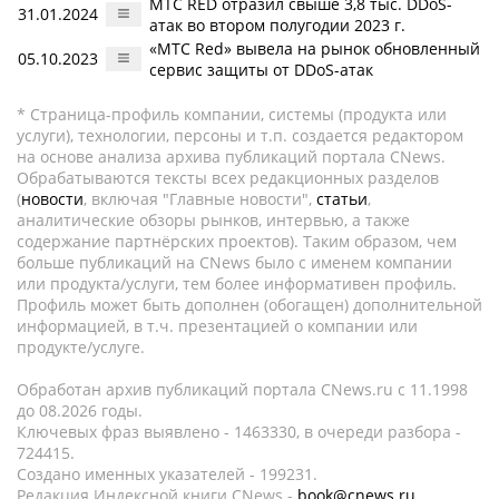
МТС RED отразил свыше 3,8 тыс. DDoS-
31.01.2024
атак во втором полугодии 2023 г.
«МТС Red» вывела на рынок обновленный
05.10.2023
сервис защиты от DDoS-атак
* Страница-профиль компании, системы (продукта или
услуги), технологии, персоны и т.п. создается редактором
на основе анализа архива публикаций портала CNews.
Обрабатываются тексты всех редакционных разделов
(
новости
, включая "Главные новости",
статьи
,
аналитические обзоры рынков, интервью, а также
содержание партнёрских проектов). Таким образом, чем
больше публикаций на CNews было с именем компании
или продукта/услуги, тем более информативен профиль.
Профиль может быть дополнен (обогащен) дополнительной
информацией, в т.ч. презентацией о компании или
продукте/услуге.
Обработан архив публикаций портала CNews.ru c 11.1998
до 08.2026 годы.
Ключевых фраз выявлено - 1463330, в очереди разбора -
724415.
Создано именных указателей - 199231.
Редакция Индексной книги CNews -
book@cnews.ru