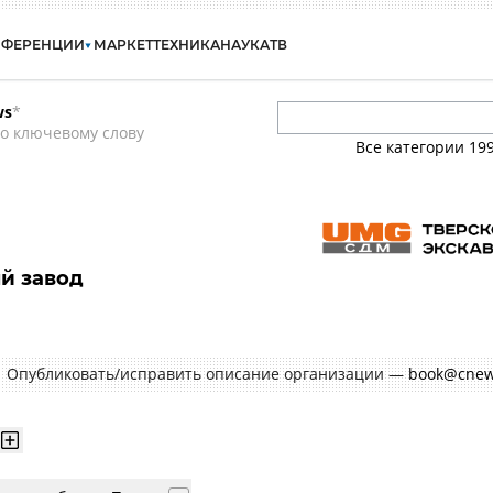
НФЕРЕНЦИИ
МАРКЕТ
ТЕХНИКА
НАУКА
ТВ
ws
*
о ключевому слову
Все категории
19
й завод
Опубликовать/исправить описание организации —
book@cnew