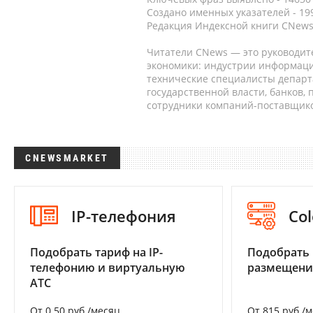
Создано именных указателей - 19
Редакция Индексной книги CNews
Читатели CNews — это руководит
экономики: индустрии информаци
технические специалисты депар
государственной власти, банков,
сотрудники компаний-поставщико
CNEWSMARKET
IP-телефония
Col
Подобрать тариф на IP-
Подобрать
телефонию и виртуальную
размещени
АТС
От 0.50 руб./месяц
От 815 руб./