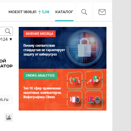
MOEXIT
1806,61
3,08
КАТАЛОГ
МНЕНИЕ МЕСЯЦА
9124
▼
Почему соответствие
стандартам не гарантирует
защиту от киберугроз
CNEWS ANALYTICS
Топ-10 сфер применения
квантовых компьютеров.
Инфографика CNews
s.ru