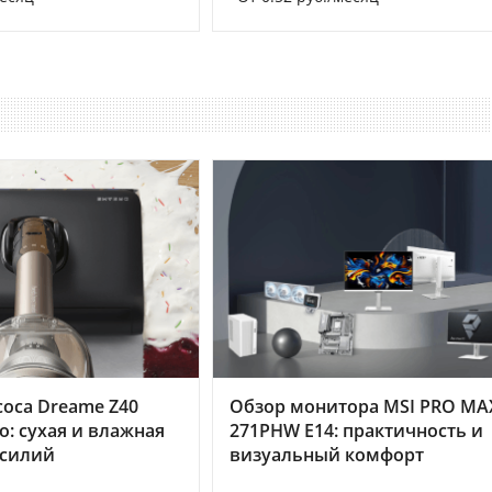
оса Dreame Z40
Обзор монитора MSI PRO MA
o: сухая и влажная
271PHW E14: практичность и
усилий
визуальный комфорт