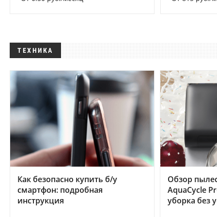
ТЕХНИКА
Как безопасно купить б/у
Обзор пылес
смартфон: подробная
AquaCycle Pr
инструкция
уборка без 