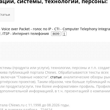
ции, системы, технологии, персоны:
Статьи
- Voice over Packet - голос по IP - CTI - Computer Telephony Integra
er, ITSP - Интернет-телефония
8699
1
темы (продукта или услуги), технологии, персоны и т.п. создае
рхива публикаций портала CNews. Обрабатываются тексты всех
, включая "Главные новости",
статьи
, аналитические обзоры рын
ртнёрских проектов). Таким образом, чем больше публикаций н
ли продукта/услуги, тем более информативен профиль. Профил
 дополнительной информацией, в т.ч. презентацией о компании
ала CNews.ru c 11.1998 до 08.2026 годы.
8, в очереди разбора - 724624.