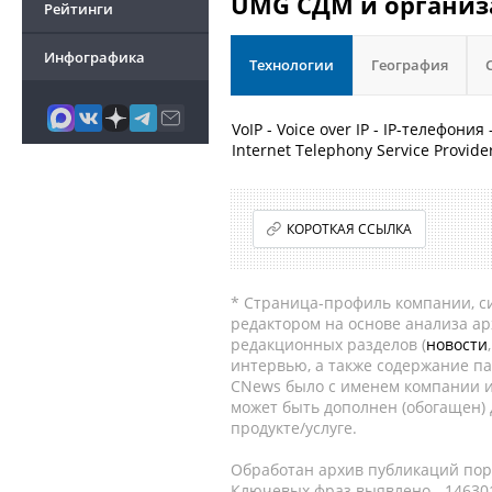
UMG СДМ и организа
Рейтинги
Инфографика
Технологии
География
VoIP - Voice over IP - IP-телефония 
Internet Telephony Service Provid
КОРОТКАЯ ССЫЛКА
* Страница-профиль компании, сис
редактором на основе анализа а
редакционных разделов (
новости
интервью, а также содержание па
CNews было с именем компании и
может быть дополнен (обогащен)
продукте/услуге.
Обработан архив публикаций порт
Ключевых фраз выявлено - 146301