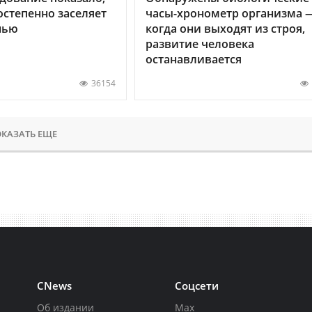
остепенно заселяет
часы-хронометр организма 
нью
когда они выходят из строя,
развитие человека
останавливается
36154
КАЗАТЬ ЕЩЕ
CNews
Соцсети
Об издании
Max