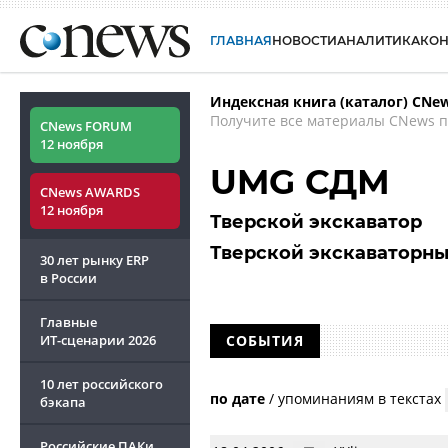
ГЛАВНАЯ
НОВОСТИ
АНАЛИТИКА
КО
Индексная книга (каталог) CNe
Получите все материалы CNews п
CNews FORUM
12 ноября
UMG СДМ
CNews AWARDS
12 ноября
Тверской экскаватор
Тверской экскаваторны
30 лет рынку ERP
в России
Главные
ИТ-сценарии
2026
СОБЫТИЯ
10 лет российского
по дате
/
упоминаниям в текстах
бэкапа
Российские ПАКи