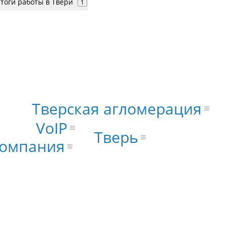
итоги работы в Твери
1
Тверская агломерация
VoIP
Тверь
омпания