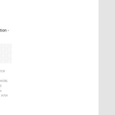
tion -
тся
ков,
а
ь
 или