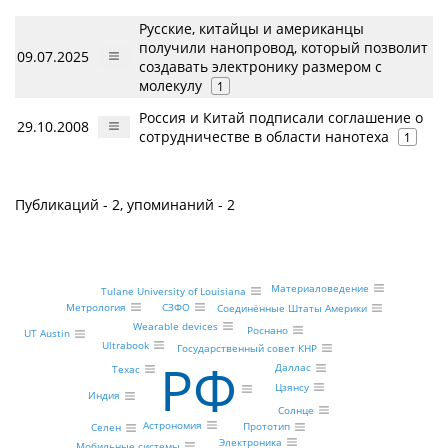
Русские, китайцы и американцы
получили нанопровод, который позволит
09.07.2025
создавать электронику размером с
молекулу
1
Россия и Китай подписали соглашение о
29.10.2008
сотрудничестве в области нанотеха
1
Публикаций - 2, упоминаний - 2
Материаловедение
Tulane University of Louisiana
Метрология
СЗФО
Соединённые Штаты Америки
Wearable devices
Роснано
UT Austin
Ultrabook
Государственный совет КНР
РФ
Даллас
Техас
Цзянсу
Индия
Солнце
Астрономия
Прототип
Селен
Электроника
Мобильные системы