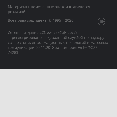
Материалы, помеченные знаком ■, являются
рекламой
Все права защищены © 1995 – 2026
Сетевое издание «CNews» («СиНьюс»)
зарегистрировано Федеральной службой по надзору в
сфере связи, информационных технологий и массовых
коммуникаций 09.11.2018 за номером Эл № ФС77 –
74283