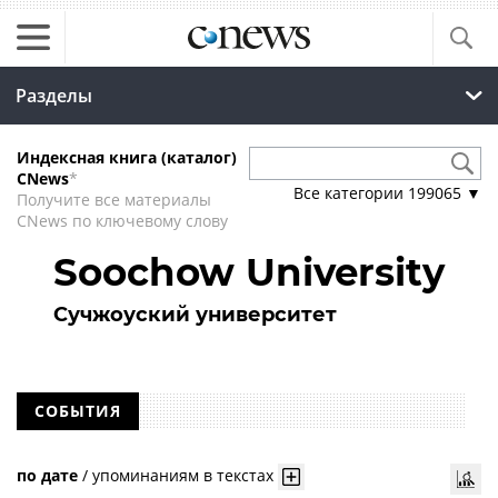
Разделы
Индексная книга (каталог)
CNews
*
Все категории
199065
▼
Получите все материалы
CNews по ключевому слову
Soochow University
Сучжоуский университет
СОБЫТИЯ
по дате
/
упоминаниям в текстах