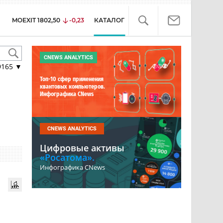
MOEXIT
1802,50
-0,23
КАТАЛОГ
CNEWS ANALYTICS
9165
▼
Топ-10 сфер применения
квантовых компьютеров.
Инфографика CNews
CNEWS ANALYTICS
Цифровые активы
«Росатома».
Инфографика CNews