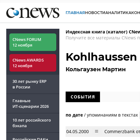
ГЛАВНАЯ
НОВОСТИ
АНАЛИТИКА
КО
Индексная книга (каталог) CNe
Получите все материалы CNews п
CNews FORUM
12 ноября
Kohlhaussen 
CNews AWARDS
12 ноября
Кольгаузен Мартин
30 лет рынку ERP
в России
СОБЫТИЯ
Главные
ИТ-сценарии
2026
по дате
/
упоминаниям в текстах
10 лет российского
бэкапа
04.05.2000
Commerzbank от
Российские ПАКи