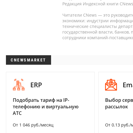
Редакция Индексной книги CNews
Читатели CNews — это руководит
экономики: индустрии информаци
технические специалисты депар
государственной власти, банков,
сотрудники компаний-поставщико
CNEWSMARKET
ERP
Em
Подобрать тариф на IP-
Выбор серв
телефонию и виртуальную
рассылок
АТС
От 1 046 руб./месяц
От 0.13 руб./