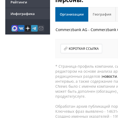
Рейтинги
Инфографика
Организации
География
Commerzbank AG - Commerzbank 
КОРОТКАЯ ССЫЛКА
* Страница-профиль компании, сис
редактором на основе анализа а
редакционных разделов (
новости
интервью, а также содержание па
CNews было с именем компании и
может быть дополнен (обогащен)
продукте/услуге.
Обработан архив публикаций порт
Ключевых фраз выявлено - 146314
Создано именных указателей - 19