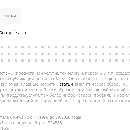
Статьи
Group
52
1
темы (продукта или услуги), технологии, персоны и т.п. создае
рхива публикаций портала CNews. Обрабатываются тексты всех
, включая "Главные новости",
статьи
, аналитические обзоры рын
ртнёрских проектов). Таким образом, чем больше публикаций н
ли продукта/услуги, тем более информативен профиль. Профил
 дополнительной информацией, в т.ч. презентацией о компании
ала CNews.ru c 11.1998 до 08.2026 годы.
5, в очереди разбора - 724585.
9165.