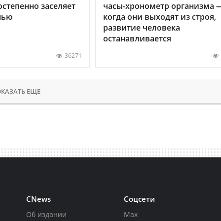
остепенно заселяет
часы-хронометр организма 
нью
когда они выходят из строя,
развитие человека
останавливается
36271
КАЗАТЬ ЕЩЕ
CNews
Соцсети
Об издании
Max