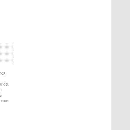
тся
ков,
а
ь
 или