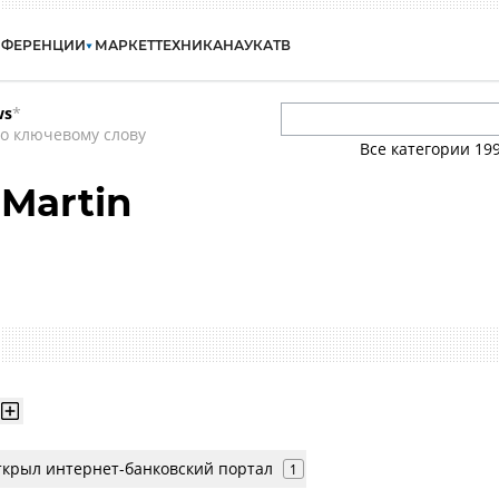
НФЕРЕНЦИИ
МАРКЕТ
ТЕХНИКА
НАУКА
ТВ
ws
*
о ключевому слову
Все категории
19
Martin
крыл интернет-банковский портал
1