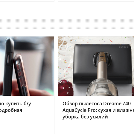
но купить б/у
Обзор пылесоса Dreame Z40
подробная
AquaCycle Pro: сухая и влажн
уборка без усилий