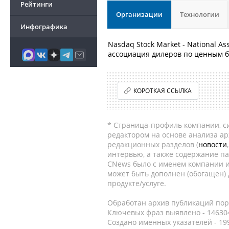
Рейтинги
Организации
Технологии
Инфографика
Nasdaq Stock Market - National As
ассоциация дилеров по ценным 
КОРОТКАЯ ССЫЛКА
* Страница-профиль компании, сис
редактором на основе анализа а
редакционных разделов (
новости
интервью, а также содержание па
CNews было с именем компании и
может быть дополнен (обогащен)
продукте/услуге.
Обработан архив публикаций порт
Ключевых фраз выявлено - 146304
Создано именных указателей - 19