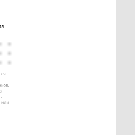
ая
тся
ков,
а
ь
 или