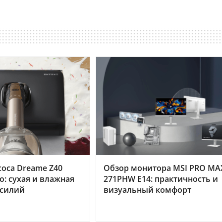
оса Dreame Z40
Обзор монитора MSI PRO MA
o: сухая и влажная
271PHW E14: практичность и
усилий
визуальный комфорт