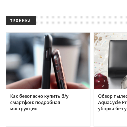
ТЕХНИКА
Как безопасно купить б/у
Обзор пылес
смартфон: подробная
AquaCycle Pr
инструкция
уборка без 