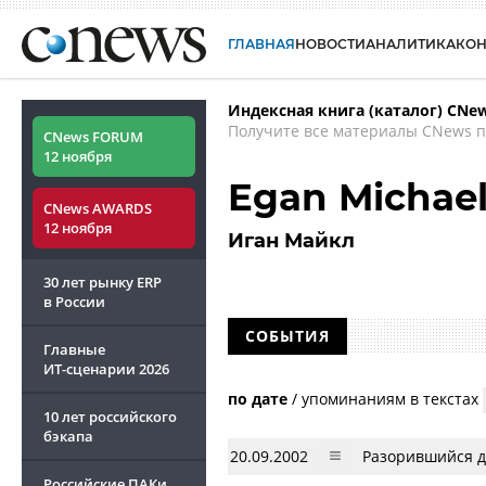
ГЛАВНАЯ
НОВОСТИ
АНАЛИТИКА
КО
Индексная книга (каталог) CNe
Получите все материалы CNews п
CNews FORUM
12 ноября
Egan Michae
CNews AWARDS
12 ноября
Иган Майкл
30 лет рынку ERP
в России
СОБЫТИЯ
Главные
ИТ-сценарии
2026
по дате
/
упоминаниям в текстах
10 лет российского
бэкапа
20.09.2002
Разорившийся д
Российские ПАКи