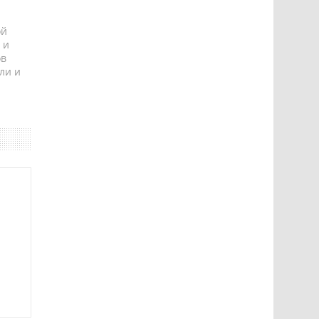
ой
 и
ов
ли и