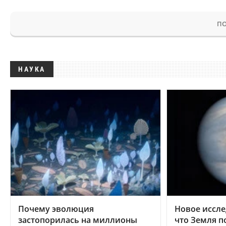
ПО
НАУКА
Почему эволюция
Новое иссле
застопорилась на миллионы
что Земля п