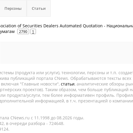
Персоны
Статьи
sociation of Securities Dealers Automated Quotation - Национальн
бумагам
2790
1
темы (продукта или услуги), технологии, персоны и т.п. создае
рхива публикаций портала CNews. Обрабатываются тексты всех
, включая "Главные новости",
статьи
, аналитические обзоры рын
ртнёрских проектов). Таким образом, чем больше публикаций н
ли продукта/услуги, тем более информативен профиль. Профил
 дополнительной информацией, в т.ч. презентацией о компании
ала CNews.ru c 11.1998 до 08.2026 годы.
2, в очереди разбора - 724648.
9124.