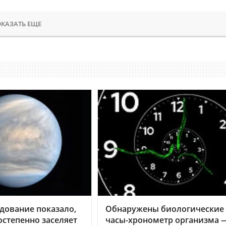
КАЗАТЬ ЕЩЕ
дование показало,
Обнаружены биологические
остепенно заселяет
часы-хронометр организма 