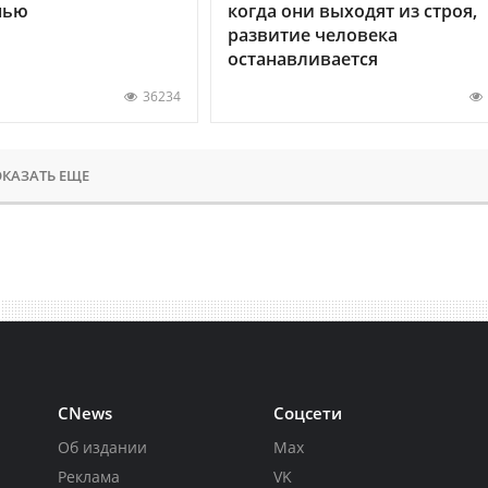
нью
когда они выходят из строя,
развитие человека
останавливается
36234
КАЗАТЬ ЕЩЕ
CNews
Соцсети
Об издании
Max
Реклама
VK