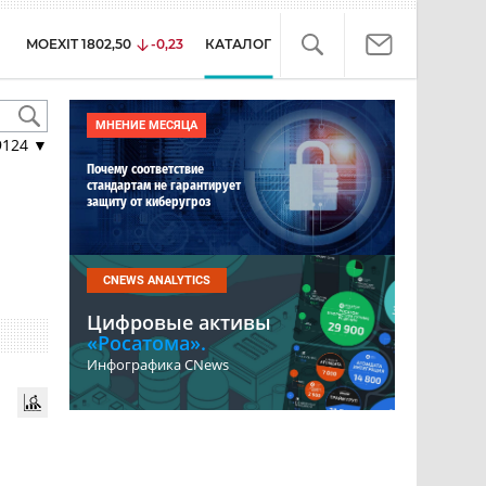
MOEXIT
1802,50
-0,23
КАТАЛОГ
МНЕНИЕ МЕСЯЦА
9124
▼
Почему соответствие
стандартам не гарантирует
защиту от киберугроз
CNEWS ANALYTICS
Цифровые активы
«Росатома».
Инфографика CNews