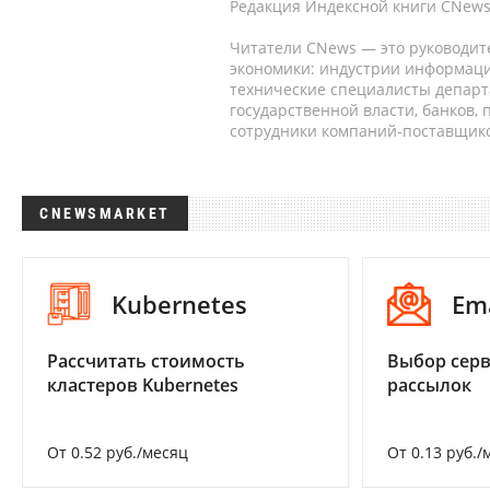
Редакция Индексной книги CNews
Читатели CNews — это руководит
экономики: индустрии информаци
технические специалисты депар
государственной власти, банков,
сотрудники компаний-поставщико
CNEWSMARKET
Kubernetes
Em
Рассчитать стоимость
Выбор серв
кластеров Kubernetes
рассылок
От 0.52 руб./месяц
От 0.13 руб./