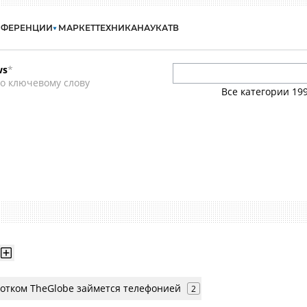
НФЕРЕНЦИИ
МАРКЕТ
ТЕХНИКА
НАУКА
ТВ
ws
*
о ключевому слову
Все категории
19
l
отком TheGlobe займется телефонией
2