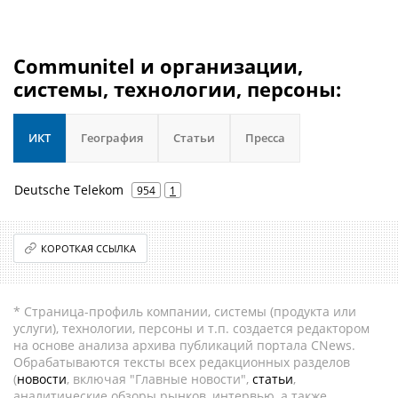
Communitel и организации,
системы, технологии, персоны:
ИКТ
География
Статьи
Пресса
Deutsche Telekom
954
1
КОРОТКАЯ ССЫЛКА
* Страница-профиль компании, системы (продукта или
услуги), технологии, персоны и т.п. создается редактором
на основе анализа архива публикаций портала CNews.
Обрабатываются тексты всех редакционных разделов
(
новости
, включая "Главные новости",
статьи
,
аналитические обзоры рынков, интервью, а также