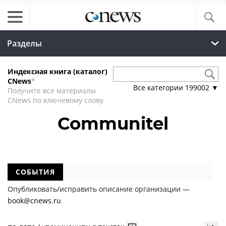
Разделы
Индексная книга (каталог)
CNews
*
Все категории
199002
▼
Получите все материалы
CNews по ключевому слову
Communitel
СОБЫТИЯ
Опубликовать/исправить описание организации —
book@cnews.ru