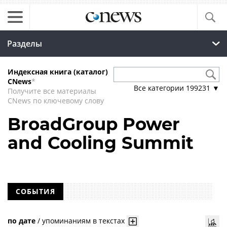
Разделы
Индексная книга (каталог)
CNews
*
Все категории
199231
▼
Получите все материалы
CNews по ключевому слову
BroadGroup Power
and Cooling Summit
СОБЫТИЯ
по дате
/
упоминаниям в текстах