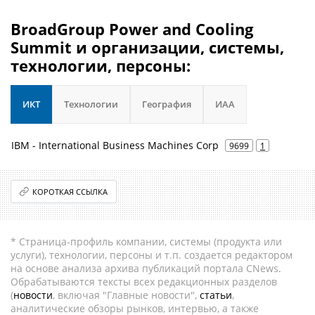
BroadGroup Power and Cooling
Summit и организации, системы,
технологии, персоны:
ИКТ
Технологии
География
ИАА
IBM - International Business Machines Corp
9699
1
КОРОТКАЯ ССЫЛКА
* Страница-профиль компании, системы (продукта или
услуги), технологии, персоны и т.п. создается редактором
на основе анализа архива публикаций портала CNews.
Обрабатываются тексты всех редакционных разделов
(
новости
, включая "Главные новости",
статьи
,
аналитические обзоры рынков, интервью, а также