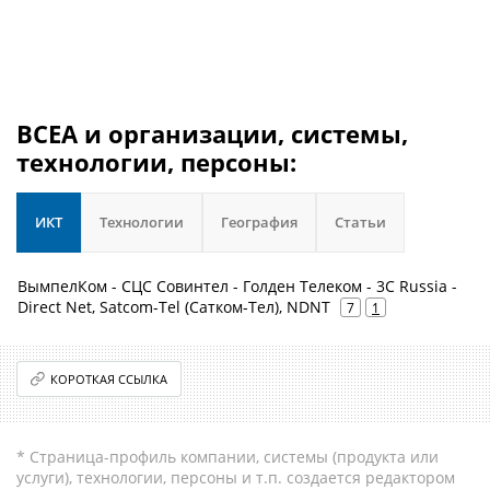
BCEA и организации, системы,
технологии, персоны:
ИКТ
Технологии
География
Статьи
ВымпелКом - СЦС Совинтел - Голден Телеком - 3C Russia -
Direct Net, Satcom-Tel (Сатком-Тел), NDNT
7
1
КОРОТКАЯ ССЫЛКА
* Страница-профиль компании, системы (продукта или
услуги), технологии, персоны и т.п. создается редактором