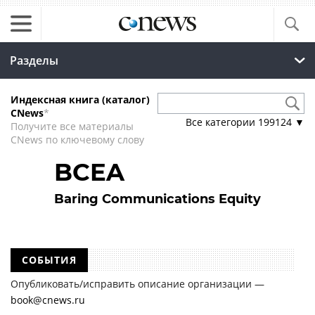
Разделы
Индексная книга (каталог)
CNews
*
Все категории
199124
▼
Получите все материалы
CNews по ключевому слову
BCEA
Baring Communications Equity
СОБЫТИЯ
Опубликовать/исправить описание организации —
book@cnews.ru