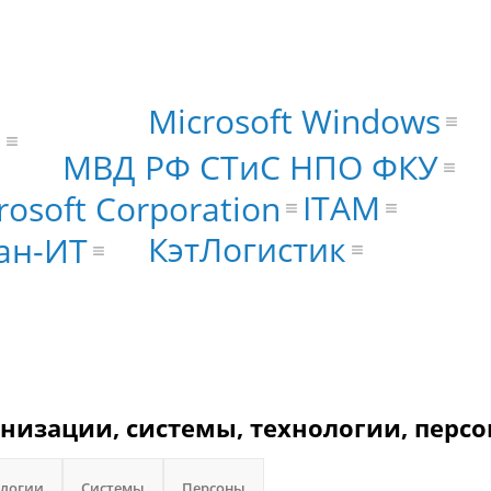
Microsoft Windows
а
МВД РФ СТиС НПО ФКУ
ITAM
rosoft Corporation
КэтЛогистик
ан-ИТ
анизации, системы, технологии, персо
ологии
Системы
Персоны