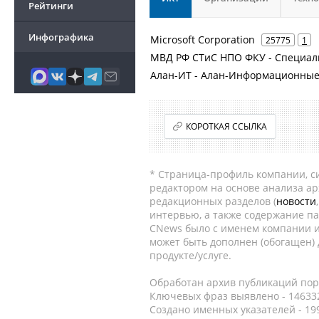
Рейтинги
Инфографика
Microsoft Corporation
25775
1
МВД РФ СТиС НПО ФКУ - Специаль
Алан-ИТ - Алан-Информационные
КОРОТКАЯ ССЫЛКА
* Страница-профиль компании, сис
редактором на основе анализа а
редакционных разделов (
новости
интервью, а также содержание па
CNews было с именем компании и
может быть дополнен (обогащен)
продукте/услуге.
Обработан архив публикаций порт
Ключевых фраз выявлено - 146332
Создано именных указателей - 19