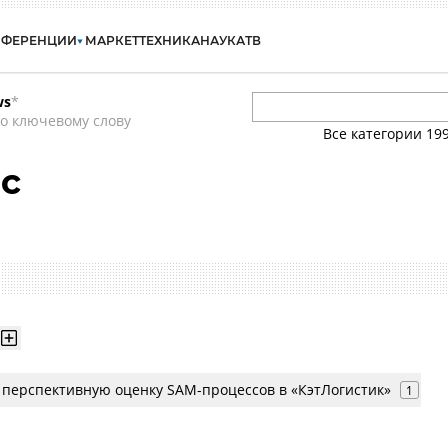
НФЕРЕНЦИИ
МАРКЕТ
ТЕХНИКА
НАУКА
ТВ
ws
*
о ключевому слову
Все категории
19
с
 перспективную оценку SAM-процессов в «КэтЛогистик»
1