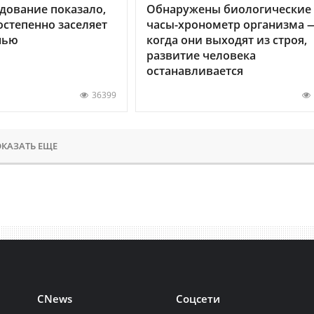
дование показало,
Обнаружены биологические
остепенно заселяет
часы-хронометр организма 
нью
когда они выходят из строя,
развитие человека
останавливается
36399
КАЗАТЬ ЕЩЕ
CNews
Соцсети