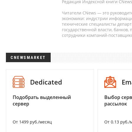
Редакция Индексной книги CNews
Читатели CNews — это руководит
экономики: индустрии информаци
технические специалисты депар
государственной власти, банков,
сотрудники компаний-поставщико
CNEWSMARKET
Dedicated
Em
Подобрать выделенный
Выбор серв
сервер
рассылок
От 1499 руб./месяц
От 0.13 руб./