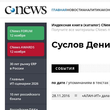
ГЛАВНАЯ
НОВОСТИ
АНАЛИТИКА
КО
Индексная книга (каталог) CNe
Получите все материалы CNews п
CNews FORUM
12 ноября
Суслов Дени
CNews AWARDS
12 ноября
30 лет рынку ERP
в России
СОБЫТИЯ
Главные
по дате
/
упоминаниям в текстах
ИТ-сценарии
2026
10 лет российского
28.11.2016
«АЛАН-ИТ» дала
бэкапа
Российские ПАКи