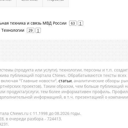
ная техника и связь МВД России
63
1
 Технологии
29
1
темы (продукта или услуги), технологии, персоны и т.п. создае
рхива публикаций портала CNews. Обрабатываются тексты всех
, включая "Главные новости",
статьи
, аналитические обзоры рын
ртнёрских проектов). Таким образом, чем больше публикаций н
ли продукта/услуги, тем более информативен профиль. Профил
 дополнительной информацией, в т.ч. презентацией о компании
ала CNews.ru c 11.1998 до 08.2026 годы.
8, в очереди разбора - 724413.
9231.