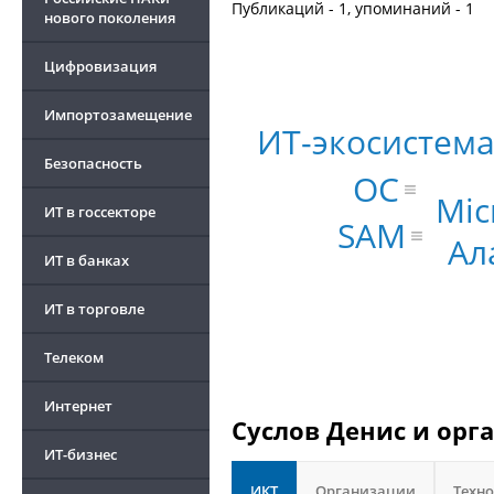
Публикаций - 1, упоминаний - 1
нового поколения
Цифровизация
Импортозамещение
ИТ-экосистем
Безопасность
ОС
Mic
ИТ в госсекторе
SAM
Ал
ИТ в банках
ИТ в торговле
Телеком
Интернет
Суслов Денис и орг
ИТ-бизнес
ИКТ
Организации
Техн