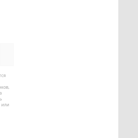
тся
ков,
а
ь
 или