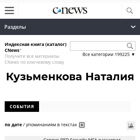
Разделы
Индексная книга (каталог)
CNews
*
Все категории
199225
▼
Получите все материалы
CNews по ключевому слову
Кузьменкова Наталия
СОБЫТИЯ
по дате
/
упоминаниям в текстах
Сервис RED Security MFA расширил