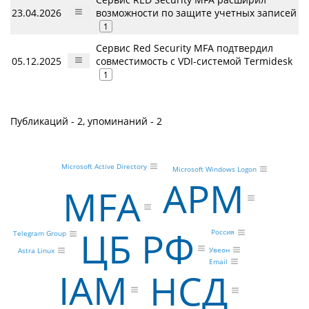
23.04.2026
возможности по защите учетных записей
1
Сервис Red Security MFA подтвердил
05.12.2025
совместимость с VDI-системой Termidesk
1
Публикаций - 2, упоминаний - 2
Microsoft Active Directory
Microsoft Windows Logon
АРМ
MFA
ЦБ РФ
Россия
Telegram Group
Увеон
Astra Linux
Email
IAM
НСД