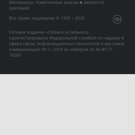
Материалы, помеченные знаком ■, являются
рекламой
Все права защищены © 1995 – 2026
Сетевое издание «CNews» («СиНьюс»)
зарегистрировано Федеральной службой по надзору в
сфере связи, информационных технологий и массовых
коммуникаций 09.11.2018 за номером Эл № ФС77 –
74283