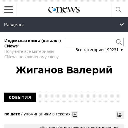
Разделы
Индексная книга (каталог)
CNews
*
Все категории
199231
▼
Получите все материалы
CNews по ключевому слову
Жиганов Валерий
СОБЫТИЯ
по дате
/
упоминаниям в текстах
«ВымпелКом» завершает оптимизацию