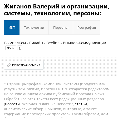
Жиганов Валерий и организации,
системы, технологии, персоны:
ИКТ
Технологии
Персоны
География
ВымпелКом - Билайн - Beeline - Вымпел-Коммуникации
9509
1
КОРОТКАЯ ССЫЛКА
* Страница-профиль компании, системы (продукта или
услуги), технологии, персоны и т.п. создается редактором
на основе анализа архива публикаций портала CNews.
Обрабатываются тексты всех редакционных разделов
(
новости
, включая "Главные новости",
статьи
,
аналитические обзоры рынков, интервью, а также
содержание партнёрских проектов). Таким образом, чем