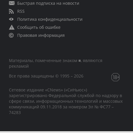
Быстрая подписка на новости
RSS
Политика конфиденциальности
Сообщить об ошибке
Правовая информация
Материалы, помеченные знаком ■, являются
рекламой
Все права защищены © 1995 – 2026
Сетевое издание «CNews» («СиНьюс»)
зарегистрировано Федеральной службой по надзору в
сфере связи, информационных технологий и массовых
коммуникаций 09.11.2018 за номером Эл № ФС77 –
74283