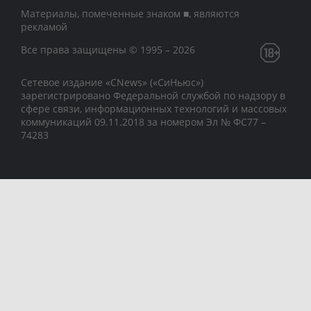
Материалы, помеченные знаком ■, являются
рекламой
Все права защищены © 1995 – 2026
Сетевое издание «CNews» («СиНьюс»)
зарегистрировано Федеральной службой по надзору в
сфере связи, информационных технологий и массовых
коммуникаций 09.11.2018 за номером Эл № ФС77 –
74283