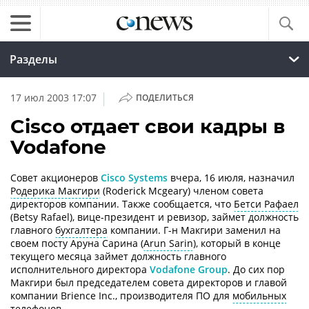
Разделы
|
17 июл 2003 17:07
ПОДЕЛИТЬСЯ
Cisco отдает свои кадры в
Vodafone
Совет акционеров
Cisco Systems
вчера, 16 июля, назначил
Родерика Макгири
(Roderick Mcgeary) членом совета
директоров компании. Tакже сообщается, что
Бетси Рафаел
(Betsy Rafael), вице-президент и ревизор, займет должность
главного
бухгалтера
компании. Г-н Макгири заменил на
своем посту Аруна Сарина (
Arun Sarin
), который в конце
текущего месяца займет должность главного
исполнительного директора
Vodafone Group
. До сих пор
Макгири был председателем совета директоров и главой
компании Brience Inc., производителя ПО для
мобильных
телефонов
.