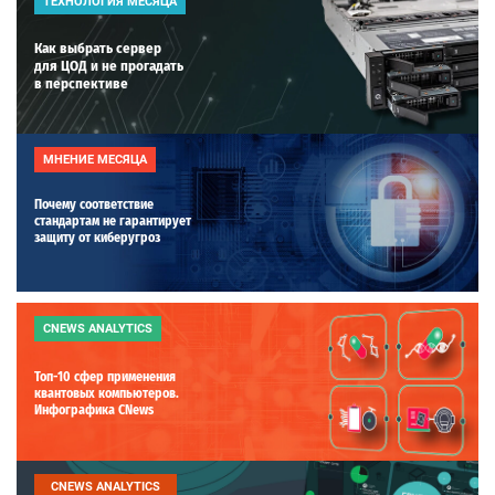
ТЕХНОЛОГИЯ МЕСЯЦА
Как выбрать сервер
для ЦОД и не прогадать
в перспективе
МНЕНИЕ МЕСЯЦА
Почему соответствие
стандартам не гарантирует
защиту от киберугроз
CNEWS ANALYTICS
Топ-10 сфер применения
квантовых компьютеров.
Инфографика CNews
CNEWS ANALYTICS