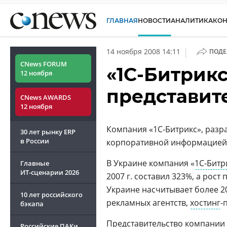
ГЛАВНАЯ
НОВОСТИ
АНАЛИТИКА
КО
|
14 ноября 2008 14:11
ПОДЕ
CNews FORUM
«1С-Битрикс
12 ноября
представит
CNews AWARDS
12 ноября
Компания «1С-Битрикс», разр
30 лет рынку ERP
в России
корпоративной информацией, 
В Украине компания «
1С-Битр
Главные
ИТ-сценарии
2026
2007 г. составил 323%, а рост
Украине насчитывает более 20
10 лет российского
рекламных агентств,
хостинг
-
бэкапа
Представительство компании 
Российские ПАКи