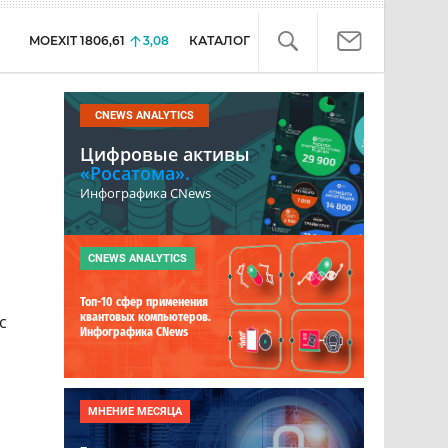
MOEXIT
1806,61
3,08
КАТАЛОГ
CNEWS ANALYTICS
Цифровые активы
«Росатома».
Инфографика CNews
CNEWS ANALYTICS
Топ-10 сфер применения
квантовых компьютеров.
с
Инфографика CNews
МНЕНИЕ МЕСЯЦА