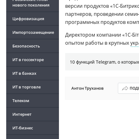
нового поколения
версии продуктов «1С-Битрик
партнеров, проведении семи
Цифровизация
программных продуктов комп
Импортозамещение
Директором компании «1С-Біт
опытом работы в крупных
укр
Безопасность
ИТ в госсекторе
10 функций Telegram, о которых
ИТ в банках
ИТ в торговле
Антон Труханов
ПОД
Телеком
Интернет
ИТ-бизнес