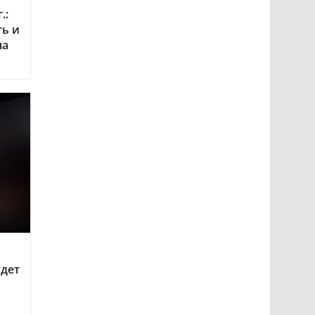
.:
ть и
на
удет