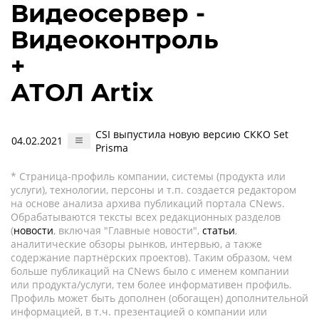
Видеосервер -
Видеоконтроль
+
АТОЛ Artix
CSI выпустила новую версию СККО Set
04.02.2021
Prisma
* Страница-профиль компании, системы (продукта или
услуги), технологии, персоны и т.п. создается редактором
на основе анализа архива публикаций портала CNews.
Обрабатываются тексты всех редакционных разделов
(
новости
, включая "Главные новости",
статьи
,
аналитические обзоры рынков, интервью, а также
содержание партнёрских проектов). Таким образом, чем
больше публикаций на CNews было с именем компании
или продукта/услуги, тем более информативен профиль.
Профиль может быть дополнен (обогащен) дополнительной
информацией, в т.ч. презентацией о компании или