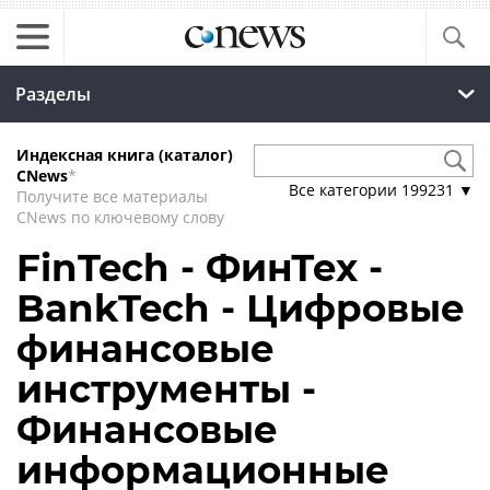
Разделы
Индексная книга (каталог)
CNews
*
Все категории
199231
▼
Получите все материалы
CNews по ключевому слову
FinTech - ФинТех -
BankTech - Цифровые
финансовые
инструменты -
Финансовые
информационные