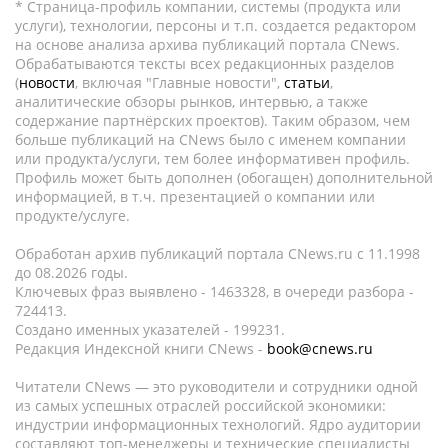
* Страница-профиль компании, системы (продукта или
услуги), технологии, персоны и т.п. создается редактором
на основе анализа архива публикаций портала CNews.
Обрабатываются тексты всех редакционных разделов
(
новости
, включая "Главные новости",
статьи
,
аналитические обзоры рынков, интервью, а также
содержание партнёрских проектов). Таким образом, чем
больше публикаций на CNews было с именем компании
или продукта/услуги, тем более информативен профиль.
Профиль может быть дополнен (обогащен) дополнительной
информацией, в т.ч. презентацией о компании или
продукте/услуге.
Обработан архив публикаций портала CNews.ru c 11.1998
до 08.2026 годы.
Ключевых фраз выявлено - 1463328, в очереди разбора -
724413.
Создано именных указателей - 199231.
Редакция Индексной книги CNews -
book@cnews.ru
Читатели CNews — это руководители и сотрудники одной
из самых успешных отраслей российской экономики:
индустрии информационных технологий. Ядро аудитории
составляют топ-менеджеры и технические специалисты