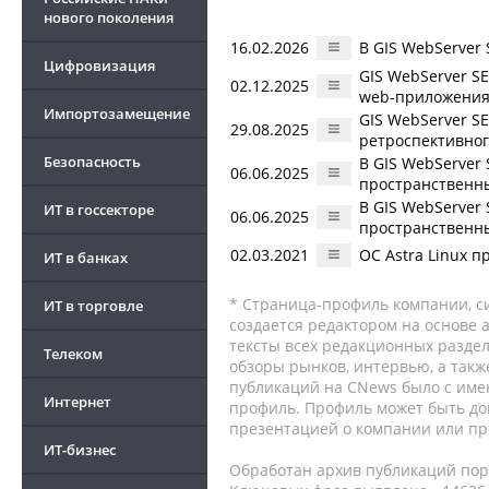
нового поколения
16.02.2026
В GIS WebServer
Цифровизация
GIS WebServer S
02.12.2025
web-приложени
Импортозамещение
GIS WebServer S
29.08.2025
ретроспективног
Безопасность
В GIS WebServer
06.06.2025
пространственн
В GIS WebServer
ИТ в госсекторе
06.06.2025
пространственн
02.03.2021
ОС Astra Linux 
ИТ в банках
* Страница-профиль компании, сис
ИТ в торговле
создается редактором на основе
тексты всех редакционных раздел
Телеком
обзоры рынков, интервью, а такж
публикаций на CNews было с име
Интернет
профиль. Профиль может быть до
презентацией о компании или про
ИТ-бизнес
Обработан архив публикаций порт