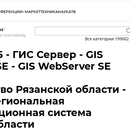
НФЕРЕНЦИИ
МАРКЕТ
ТЕХНИКА
НАУКА
ТВ
ws
*
по ключевому
Все категории
199002
- ГИС Сервер - GIS
E - GIS WebServer SE
во Рязанской области -
егиональная
ционная система
бласти