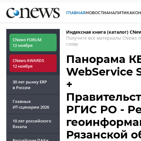
ГЛАВНАЯ
НОВОСТИ
АНАЛИТИКА
КО
Индексная книга (каталог) CNe
Получите все материалы CNews 
CNews FORUM
слову
12 ноября
Панорама КБ 
CNews AWARDS
12 ноября
WebService S
+
30 лет рынку ERP
в России
Правительст
Главные
РГИС РО - Р
ИТ-сценарии
2026
геоинформа
10 лет российского
бэкапа
Рязанской о
Российские ПАКи