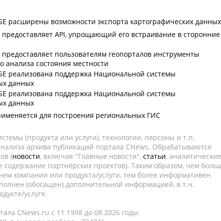
 SE расширены возможности экспорта картографических данных
E предоставляет API, упрощающий его встраивание в сторонние
я
E предоставляет пользователям геопорталов инструменты
о анализа состояния местности
 SE реализована поддержка Национальной системы
ых данных
 SE реализована поддержка Национальной системы
ых данных
применяется для построения региональных ГИС
темы (продукта или услуги), технологии, персоны и т.п.
 анализа архива публикаций портала CNews. Обрабатываются
ов (
новости
, включая "Главные новости",
статьи
, аналитически
е содержание партнёрских проектов). Таким образом, чем боль
нем компании или продукта/услуги, тем более информативен
полнен (обогащен) дополнительной информацией, в т.ч.
дукте/услуге.
ала CNews.ru c 11.1998 до 08.2026 годы.