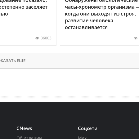
остепенно заселяет
часы-хронометр организма 
нью
когда они выходят из строя,
развитие человека
останавливается
36003
КАЗАТЬ ЕЩЕ
CNews
Соцсети
Об издании
Max