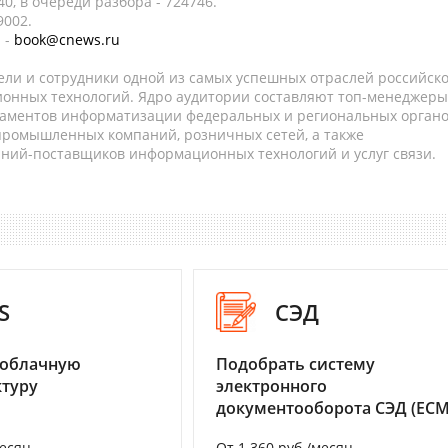
0, в очереди разбора - 724746.
9002.
 -
book@cnews.ru
ели и сотрудники одной из самых успешных отраслей российск
онных технологий. Ядро аудитории составляют топ-менеджеры
таментов информатизации федеральных и региональных орган
 промышленных компаний, розничных сетей, а также
аний-поставщиков информационных технологий и услуг связи.
S
СЭД
 облачную
Подобрать систему
туру
электронного
документооборота СЭД (ECM
месяц
От 1 360 руб./месяц