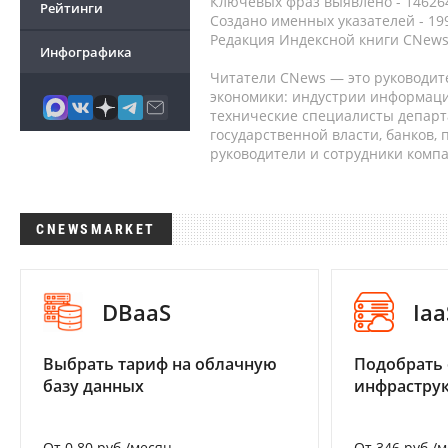
Ключевых фраз выявлено - 146264
Рейтинги
Создано именных указателей - 19
Редакция Индексной книги CNews
Инфографика
Читатели CNews — это руководит
экономики: индустрии информаци
технические специалисты депар
государственной власти, банков,
руководители и сотрудники комп
CNEWSMARKET
DBaaS
Iaa
Выбрать тариф на облачную
Подобрать
базу данных
инфраструк
От 0.80 руб./месяц
От 346 руб./