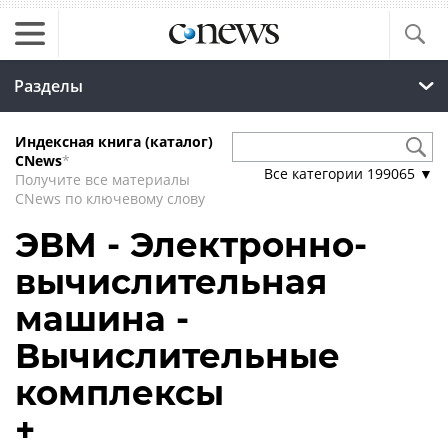
Разделы
Индексная книга (каталог)
CNews
*
Все категории
199065
▼
Получите все материалы
CNews по ключевому слову
ЭВМ - Электронно-
вычислительная
машина -
Вычислительные
комплексы
+