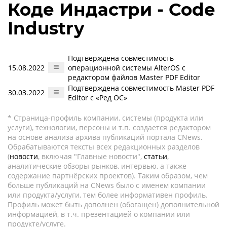
Коде Индастри - Code
Industry
Подтверждена совместимость
15.08.2022
операционной системы AlterOS с
редактором файлов Master PDF Editor
Подтверждена совместимость Master PDF
30.03.2022
Editor с «Ред ОС»
* Страница-профиль компании, системы (продукта или
услуги), технологии, персоны и т.п. создается редактором
на основе анализа архива публикаций портала CNews.
Обрабатываются тексты всех редакционных разделов
(
новости
, включая "Главные новости",
статьи
,
аналитические обзоры рынков, интервью, а также
содержание партнёрских проектов). Таким образом, чем
больше публикаций на CNews было с именем компании
или продукта/услуги, тем более информативен профиль.
Профиль может быть дополнен (обогащен) дополнительной
информацией, в т.ч. презентацией о компании или
продукте/услуге.