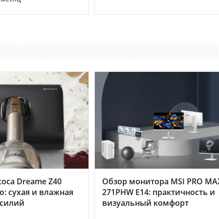
оса Dreame Z40
Обзор монитора MSI PRO MA
o: сухая и влажная
271PHW E14: практичность и
усилий
визуальный комфорт