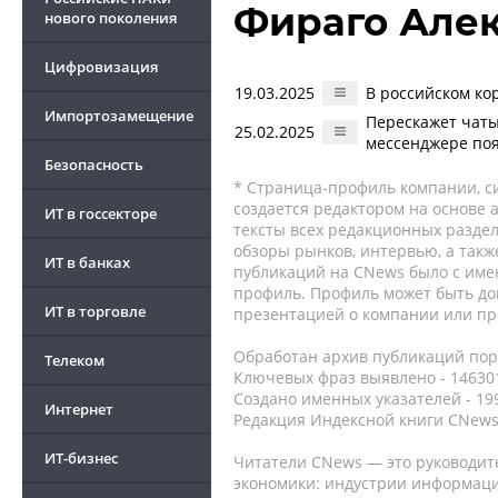
Фираго Але
нового поколения
Цифровизация
19.03.2025
В российском ко
Импортозамещение
Перескажет чаты
25.02.2025
мессенджере поя
Безопасность
* Страница-профиль компании, сис
создается редактором на основе
ИТ в госсекторе
тексты всех редакционных раздел
обзоры рынков, интервью, а такж
ИТ в банках
публикаций на CNews было с име
профиль. Профиль может быть до
ИТ в торговле
презентацией о компании или про
Обработан архив публикаций порт
Телеком
Ключевых фраз выявлено - 146301
Создано именных указателей - 19
Интернет
Редакция Индексной книги CNews
ИТ-бизнес
Читатели CNews — это руководит
экономики: индустрии информаци