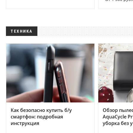
ТЕХНИКА
Как безопасно купить б/у
Обзор пылес
смартфон: подробная
AquaCycle Pr
инструкция
уборка без 