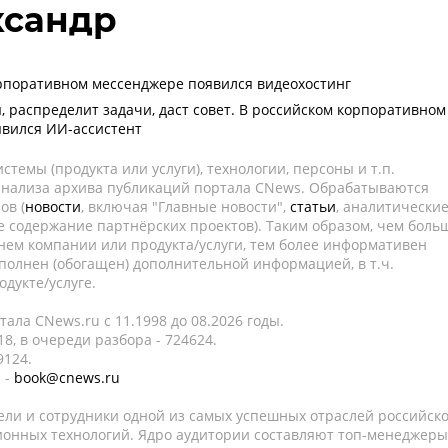
ксандр
рпоративном мессенджере появился видеохостинг
, распределит задачи, даст совет. В российском корпоративном
вился ИИ-ассистент
темы (продукта или услуги), технологии, персоны и т.п.
 анализа архива публикаций портала CNews. Обрабатываются
ов (
новости
, включая "Главные новости",
статьи
, аналитически
е содержание партнёрских проектов). Таким образом, чем боль
нем компании или продукта/услуги, тем более информативен
полнен (обогащен) дополнительной информацией, в т.ч.
дукте/услуге.
ала CNews.ru c 11.1998 до 08.2026 годы.
8, в очереди разбора - 724624.
9124.
 -
book@cnews.ru
ели и сотрудники одной из самых успешных отраслей российск
онных технологий. Ядро аудитории составляют топ-менеджеры