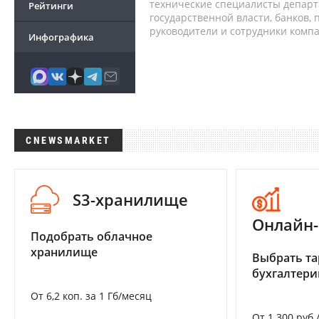
технические специалисты депар
Рейтинги
государственной власти, банков,
руководители и сотрудники комп
Инфографика
CNEWSMARKET
S3-хранилище
Онлайн-
Подобрать облачное
хранилище
Выбрать та
бухгалтер
От 6,2 коп. за 1 Гб/месяц
От 1 300 руб.