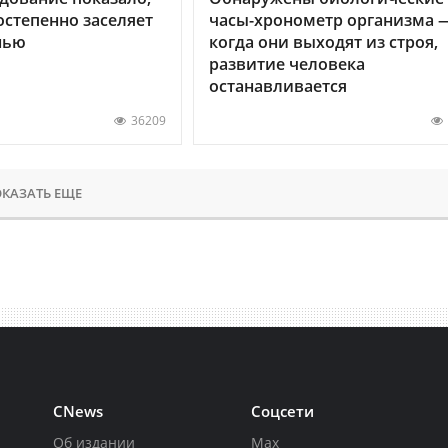
остепенно заселяет
часы-хронометр организма 
нью
когда они выходят из строя,
развитие человека
останавливается
36209
КАЗАТЬ ЕЩЕ
CNews
Соцсети
Об издании
Max