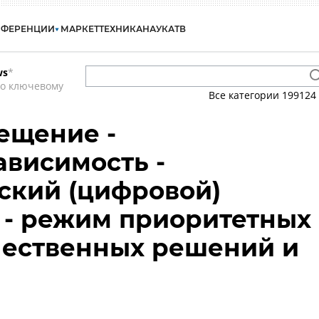
НФЕРЕНЦИИ
МАРКЕТ
ТЕХНИКА
НАУКА
ТВ
ws
*
по ключевому
Все категории
199124
ещение -
висимость -
ский (цифровой)
 - режим приоритетных
чественных решений и