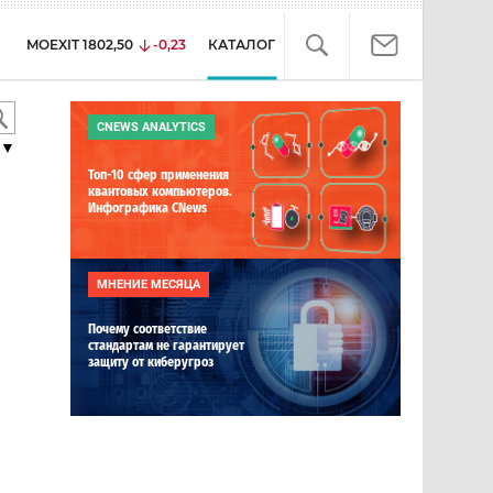
MOEXIT
1802,50
-0,23
КАТАЛОГ
CNEWS ANALYTICS
▼
Топ-10 сфер применения
квантовых компьютеров.
Инфографика CNews
МНЕНИЕ МЕСЯЦА
Почему соответствие
стандартам не гарантирует
защиту от киберугроз