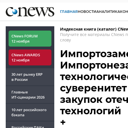
ГЛАВНАЯ
НОВОСТИ
АНАЛИТИКА
КО
Индексная книга (каталог) CNe
Получите все материалы CNews 
CNews FORUM
слову
12 ноября
Импортозам
CNews AWARDS
12 ноября
Импортонеза
технологиче
30 лет рынку ERP
в России
суверенитет
Главные
закупок оте
ИТ-сценарии
2026
технологий
10 лет российского
бэкапа
+
Российские ПАКи