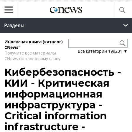
Разделы
Индексная книга (каталог)
CNews
*
Все категории
199231
▼
Получите все материалы
CNews по ключевому слову
Кибербезопасность -
КИИ - Критическая
информационная
инфраструктура -
Critical information
infrastructure -