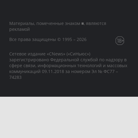
Материалы, помеченные знаком ■, являются
рекламой
Все права защищены © 1995 – 2026
Сетевое издание «CNews» («СиНьюс»)
зарегистрировано Федеральной службой по надзору в
сфере связи, информационных технологий и массовых
коммуникаций 09.11.2018 за номером Эл № ФС77 –
74283