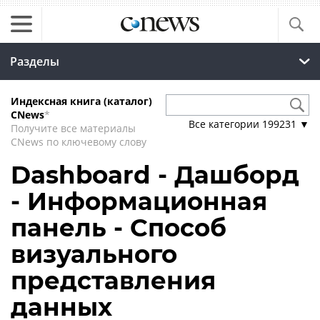
Разделы
Индексная книга (каталог)
CNews
*
Все категории
199231
▼
Получите все материалы
CNews по ключевому слову
Dashboard - Дашборд
- Информационная
панель - Способ
визуального
представления
данных