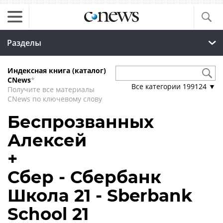
Разделы
Индексная книга (каталог)
CNews
*
Все категории
199124
▼
Получите все материалы
CNews по ключевому слову
Беспрозванных
Алексей
+
Сбер - Сбербанк
Школа 21 - Sberbank
School 21