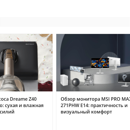
оса Dreame Z40
Обзор монитора MSI PRO MA
o: сухая и влажная
271PHW E14: практичность и
усилий
визуальный комфорт