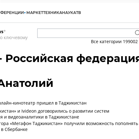
НФЕРЕНЦИИ
МАРКЕТ
ТЕХНИКА
НАУКА
ТВ
ws
*
по ключевому
Все категории
199002
 - Российская федераци
Анатолий
нлайн-кинотеатр пришел в Таджикистан
истан» и Ivideon договорились о развитии систем
я и видеоаналитики в Таджикистане
тора «Мегафон Таджикистан» получили возможность пополнять
 в Сбербанке