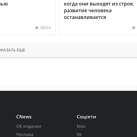
нью
когда они выходят из строя,
развитие человека
останавливается
36053
КАЗАТЬ ЕЩЕ
CNews
Соцсети
Об издании
Max
Реклама
VK