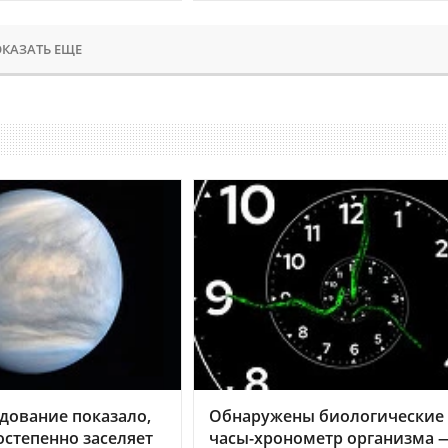
КАЗАТЬ ЕЩЕ
дование показало,
Обнаружены биологические
остепенно заселяет
часы-хронометр организма 