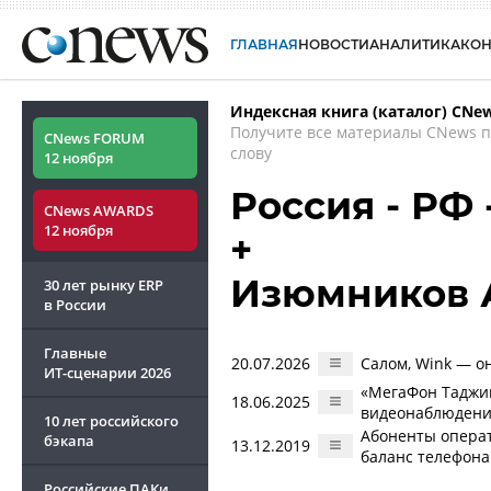
ГЛАВНАЯ
НОВОСТИ
АНАЛИТИКА
КО
Индексная книга (каталог) CNe
Получите все материалы CNews 
CNews FORUM
слову
12 ноября
Россия - РФ
CNews AWARDS
12 ноября
+
Изюмников 
30 лет рынку ERP
в России
Главные
20.07.2026
Салом, Wink — о
ИТ-сценарии
2026
«МегаФон Таджик
18.06.2025
видеонаблюдени
10 лет российского
Абоненты опера
бэкапа
13.12.2019
баланс телефона
Российские ПАКи