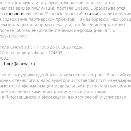
темы (продукта или услуги), технологии, персоны и т.п.
 анализа архива публикаций портала CNews. Обрабатываются
ов (
новости
, включая "Главные новости",
статьи
, аналитически
е содержание партнёрских проектов). Таким образом, чем боль
нем компании или продукта/услуги, тем более информативен
полнен (обогащен) дополнительной информацией, в т.ч.
дукте/услуге.
ала CNews.ru c 11.1998 до 08.2026 годы.
7, в очереди разбора - 724803.
9002.
 -
book@cnews.ru
ели и сотрудники одной из самых успешных отраслей российск
онных технологий. Ядро аудитории составляют топ-менеджеры
таментов информатизации федеральных и региональных орган
 промышленных компаний, розничных сетей, а также
аний-поставщиков информационных технологий и услуг связи.