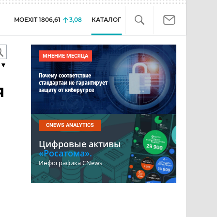
MOEXIT
1806,61
3,08
КАТАЛОГ
МНЕНИЕ МЕСЯЦА
▼
Почему соответствие
стандартам не гарантирует
я
защиту от киберугроз
CNEWS ANALYTICS
Цифровые активы
«Росатома».
Инфографика CNews