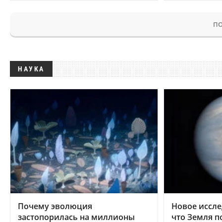
ПО
НАУКА
Почему эволюция
Новое иссле
застопорилась на миллионы
что Земля п