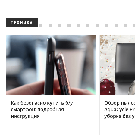
ТЕХНИКА
Как безопасно купить б/у
Обзор пылес
смартфон: подробная
AquaCycle Pr
инструкция
уборка без 