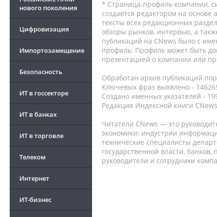
* Страница-профиль компании, сис
нового поколения
создается редактором на основе
тексты всех редакционных раздел
Цифровизация
обзоры рынков, интервью, а такж
публикаций на CNews было с име
профиль. Профиль может быть до
Импортозамещение
презентацией о компании или про
Безопасность
Обработан архив публикаций порт
Ключевых фраз выявлено - 146269
ИТ в госсекторе
Создано именных указателей - 19
Редакция Индексной книги CNews
ИТ в банках
Читатели CNews — это руководит
экономики: индустрии информаци
ИТ в торговле
технические специалисты депар
государственной власти, банков,
Телеком
руководители и сотрудники комп
Интернет
ИТ-бизнес