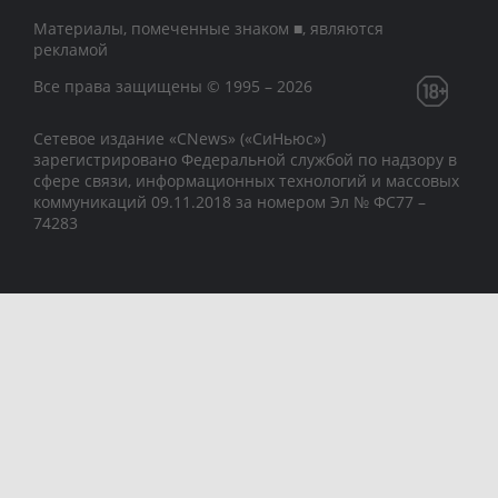
Материалы, помеченные знаком ■, являются
рекламой
Все права защищены © 1995 – 2026
Сетевое издание «CNews» («СиНьюс»)
зарегистрировано Федеральной службой по надзору в
сфере связи, информационных технологий и массовых
коммуникаций 09.11.2018 за номером Эл № ФС77 –
74283