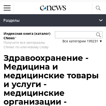
Разделы
Индексная книга (каталог)
CNews
*
Все категории
199231
▼
Получите все материалы
CNews по ключевому слову
Здравоохранение -
Медицина и
медицинские товары
и услуги -
медицинские
организации -