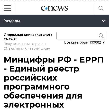
Разделы
Индексная книга (каталог)
CNews
*
Все категории
199002
▼
Получите все материалы
CNews по ключевому слову
Минцифры РФ - ЕРРП
- Единый реестр
российских
программного
обеспечения для
электронных