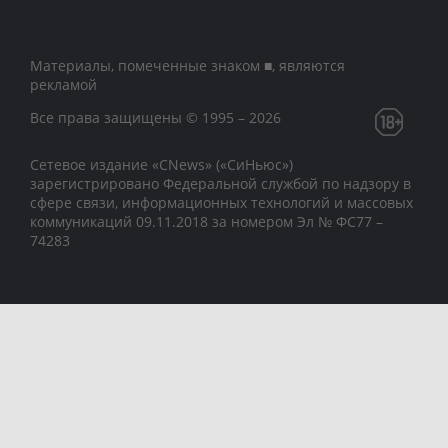
Материалы, помеченные знаком ■, являются
рекламой
Все права защищены © 1995 – 2026
Сетевое издание «CNews» («СиНьюс»)
зарегистрировано Федеральной службой по надзору в
сфере связи, информационных технологий и массовых
коммуникаций 09.11.2018 за номером Эл № ФС77 –
74283