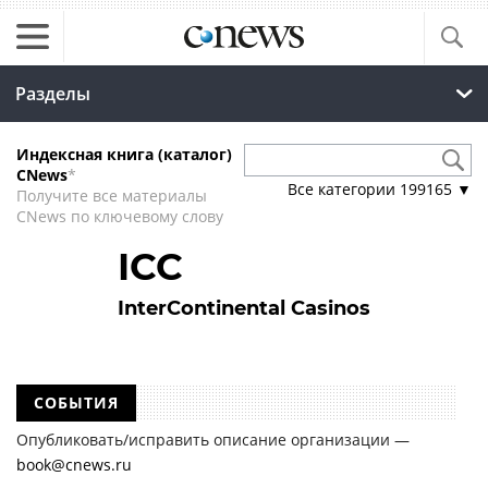
Разделы
Индексная книга (каталог)
CNews
*
Все категории
199165
▼
Получите все материалы
CNews по ключевому слову
ICC
InterContinental Casinos
СОБЫТИЯ
Опубликовать/исправить описание организации —
book@cnews.ru