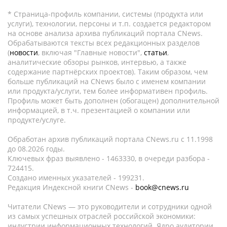
* Страница-профиль компании, системы (продукта или
услуги), технологии, персоны и т.п. создается редактором
на основе анализа архива публикаций портала CNews.
Обрабатываются тексты всех редакционных разделов
(
новости
, включая "Главные новости",
статьи
,
аналитические обзоры рынков, интервью, а также
содержание партнёрских проектов). Таким образом, чем
больше публикаций на CNews было с именем компании
или продукта/услуги, тем более информативен профиль.
Профиль может быть дополнен (обогащен) дополнительной
информацией, в т.ч. презентацией о компании или
продукте/услуге.
Обработан архив публикаций портала CNews.ru c 11.1998
до 08.2026 годы.
Ключевых фраз выявлено - 1463330, в очереди разбора -
724415.
Создано именных указателей - 199231.
Редакция Индексной книги CNews -
book@cnews.ru
Читатели CNews — это руководители и сотрудники одной
из самых успешных отраслей российской экономики:
индустрии информационных технологий. Ядро аудитории