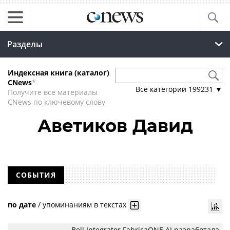
Разделы
Индексная книга (каталог)
CNews
*
Все категории
199231
▼
Получите все материалы
CNews по ключевому слову
Аветиков Давид
СОБЫТИЯ
по дате
/
упоминаниям в текстах
Bell Integrator FabricaONE.AI разработала