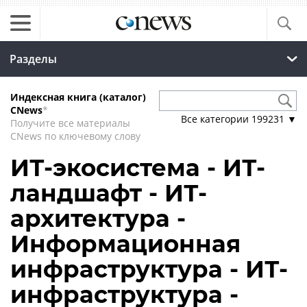
Разделы
Индексная книга (каталог)
CNews
*
Все категории
199231
▼
Получите все материалы
CNews по ключевому слову
ИТ-экосистема - ИТ-
ландшафт - ИТ-
архитектура -
Информационная
инфраструктура - ИТ-
инфраструктура -