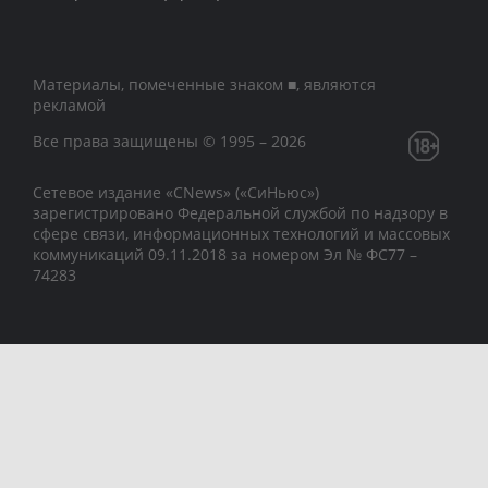
Материалы, помеченные знаком ■, являются
рекламой
Все права защищены © 1995 – 2026
Сетевое издание «CNews» («СиНьюс»)
зарегистрировано Федеральной службой по надзору в
сфере связи, информационных технологий и массовых
коммуникаций 09.11.2018 за номером Эл № ФС77 –
74283