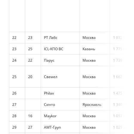
22
23
РТ Лабс
Москва
1 832 657
23
25
ICL-КПО ВС
Казань
1 775 892
24
22
Парус
Москва
1 739 192
25
20
Свемел
Москва
1 662 239
26
Philax
Москва
1 475 591
27
Синто
Ярославль
1 340 300
28
16
Maykor
Москва
1 057 119
29
27
АМТ-Груп
Москва
1 025 810