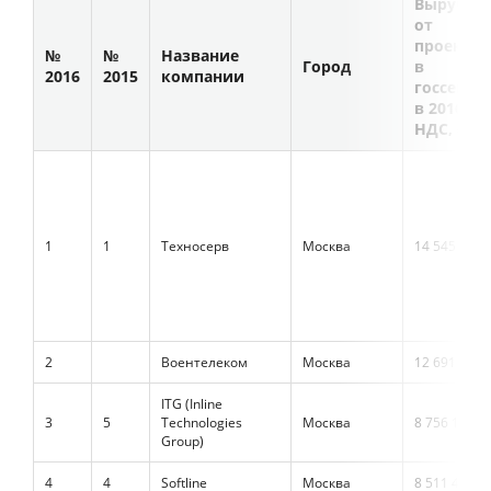
Выручка
от
проектов
№
№
Название
Город
в
2016
2015
компании
госсекто
в 2016 г., 
НДС, ₽ты
1
1
Техносерв
Москва
14 545 661
2
Воентелеком
Москва
12 691 487
ITG (Inline
3
5
Technologies
Москва
8 756 160
Group)
4
4
Softline
Москва
8 511 467