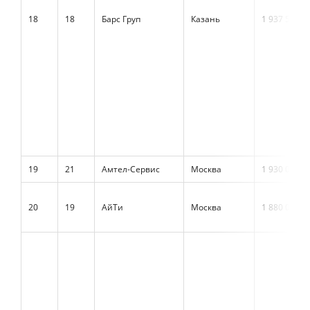
18
18
Барс Груп
Казань
1 937 530
19
21
Амтел-Сервис
Москва
1 930 000
20
19
АйТи
Москва
1 880 000