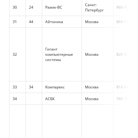
Санкт-
30
24
Рамэк-ВС
968 403
Петербург
31
44
Айтоника
Москва
869 036
Гигант
32
компьютерные
Москва
826 000
системы
33
34
Компарекс
Москва
816 442
34
АСБК
Москва
766 700