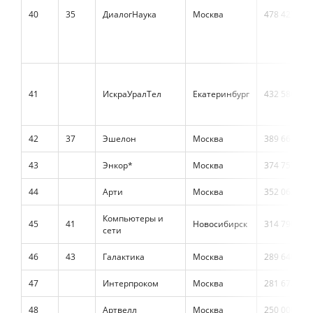
40
35
ДиалогНаука
Москва
478 427
41
ИскраУралТел
Екатеринбург
432 580
42
37
Эшелон
Москва
389 667
43
Энкор*
Москва
374 757
44
Арти
Москва
352 063
Компьютеры и
45
41
Новосибирск
314 790
сети
46
43
Галактика
Москва
289 640
47
Интерпроком
Москва
281 672
48
Артвелл
Москва
250 000