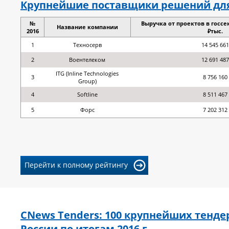
Крупнейшие поставщики решений для 
№
Выручка от проектов в госсект
Название компании
2016
₽тыс.
1
Техносерв
14 545 661
2
Воентелеком
12 691 487
ITG (Inline Technologies
3
8 756 160
Group)
4
Softline
8 511 467
5
Форс
7 202 312
Перейти к полному рейтингу
CNews Tenders: 100 крупнейших тенде
России по итогам 2016 г.