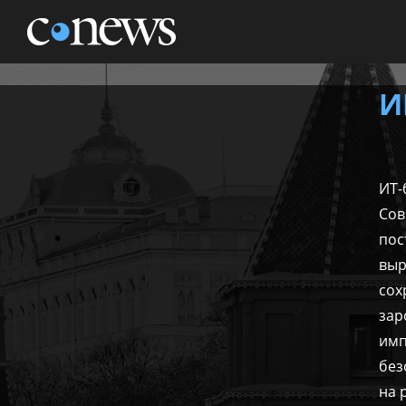
НОВОСТИ
АНАЛИТИКА
МАРКЕТ
КОНФЕРЕНЦИИ
И
ЖУРНАЛ
ТЕХНИКА
ТВ
ИТ-
Сов
пос
выр
сох
зар
имп
без
на 