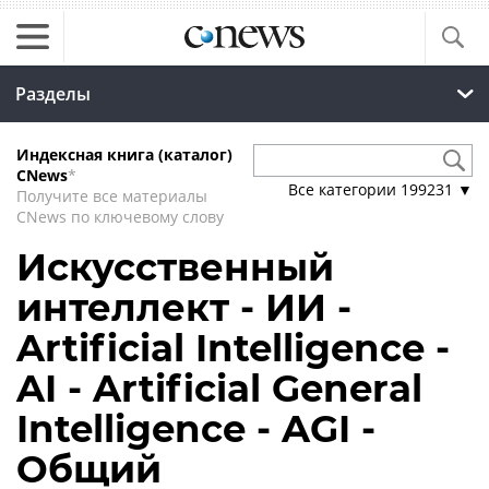
Разделы
Индексная книга (каталог)
CNews
*
Все категории
199231
▼
Получите все материалы
CNews по ключевому слову
Искусственный
интеллект - ИИ -
Artificial Intelligence -
AI - Artificial General
Intelligence - AGI -
Общий