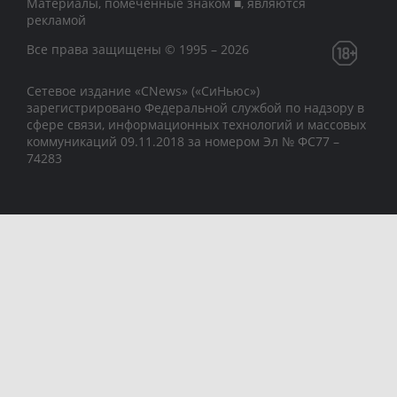
Материалы, помеченные знаком ■, являются
рекламой
Все права защищены © 1995 – 2026
Сетевое издание «CNews» («СиНьюс»)
зарегистрировано Федеральной службой по надзору в
сфере связи, информационных технологий и массовых
коммуникаций 09.11.2018 за номером Эл № ФС77 –
74283