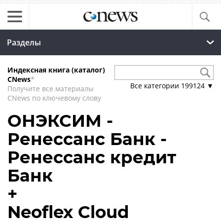
Разделы
Индексная книга (каталог)
CNews
*
Все категории
199124
▼
Получите все материалы
CNews по ключевому слову
ОНЭКСИМ -
Ренессанс Банк -
Ренессанс кредит
Банк
+
Neoflex Cloud