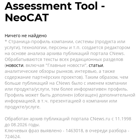
Assessment Tool -
NeoCAT
Ничего не найдено
* Страница-профиль компании, системы (продукта или
услуги), технологии, персоны и т.п. создается редактором
на основе анализа архива публикаций портала CNews.
Обрабатываются тексты всех редакционных разделов
(
новости
, включая "Главные новости",
статьи
,
аналитические обзоры рынков, интервью, а также
содержание партнёрских проектов). Таким образом, чем
больше публикаций на CNews было с именем компании
или продукта/услуги, тем более информативен профиль.
Профиль может быть дополнен (обогащен) дополнительной
информацией, в т.ч. презентацией о компании или
продукте/услуге.
Обработан архив публикаций портала CNews.ru c 11.1998
до 08.2026 годы.
Ключевых фраз выявлено - 1463018, в очереди разбора -
724624.