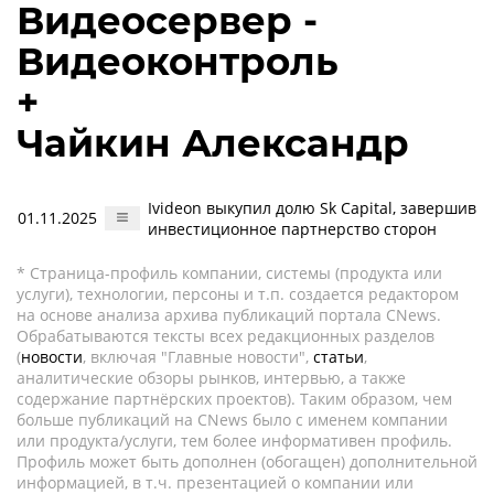
Видеосервер -
Видеоконтроль
+
Чайкин Александр
Ivideon выкупил долю Sk Capital, завершив
01.11.2025
инвестиционное партнерство сторон
* Страница-профиль компании, системы (продукта или
услуги), технологии, персоны и т.п. создается редактором
на основе анализа архива публикаций портала CNews.
Обрабатываются тексты всех редакционных разделов
(
новости
, включая "Главные новости",
статьи
,
аналитические обзоры рынков, интервью, а также
содержание партнёрских проектов). Таким образом, чем
больше публикаций на CNews было с именем компании
или продукта/услуги, тем более информативен профиль.
Профиль может быть дополнен (обогащен) дополнительной
информацией, в т.ч. презентацией о компании или