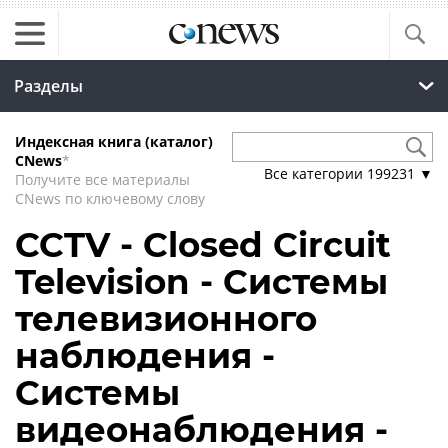
Разделы
Индексная книга (каталог)
CNews
*
Все категории
199231
▼
Получите все материалы
CNews по ключевому слову
CCTV - Closed Circuit
Television - Системы
телевизионного
наблюдения -
Системы
видеонаблюдения -