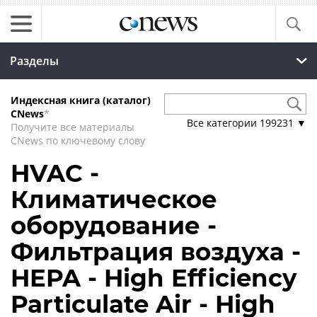
Разделы
Индексная книга (каталог)
CNews
*
Все категории
199231
▼
Получите все материалы
CNews по ключевому слову
HVAC -
Климатическое
оборудование -
Фильтрация воздуха -
HEPA - High Efficiency
Particulate Air - High