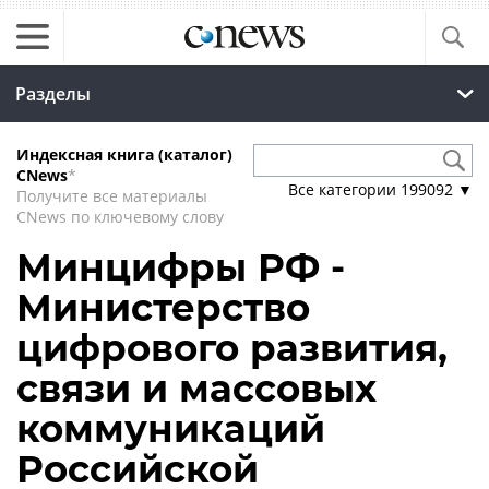
Разделы
Индексная книга (каталог)
CNews
*
Все категории
199092
▼
Получите все материалы
CNews по ключевому слову
Минцифры РФ -
Министерство
цифрового развития,
связи и массовых
коммуникаций
Российской