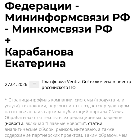
Федерации -
Мининформсвязи РФ
- Минкомсвязи РФ
+
Карабанова
Екатерина
Платформа Ventra Go! включена в реестр
27.01.2026
российского ПО
* Страница-профиль компании, системы (продукта или
услуги), технологии, персоны и т.п. создается редактором
на основе анализа архива публикаций портала CNews.
Обрабатываются тексты всех редакционных разделов
(
новости
, включая "Главные новости",
статьи
,
аналитические обзоры рынков, интервью, а также
содержание партнёрских проектов). Таким образом, чем