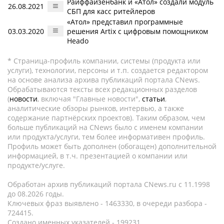
Райффайзенбанк и «Атол» создали модуль
26.08.2021
СБП для касс ритейлеров
«Атол» представил программные
03.03.2020
решения Artix с цифровым помощником
Heado
* Страница-профиль компании, системы (продукта или
услуги), технологии, персоны и т.п. создается редактором
на основе анализа архива публикаций портала CNews.
Обрабатываются тексты всех редакционных разделов
(
новости
, включая "Главные новости",
статьи
,
аналитические обзоры рынков, интервью, а также
содержание партнёрских проектов). Таким образом, чем
больше публикаций на CNews было с именем компании
или продукта/услуги, тем более информативен профиль.
Профиль может быть дополнен (обогащен) дополнительной
информацией, в т.ч. презентацией о компании или
продукте/услуге.
Обработан архив публикаций портала CNews.ru c 11.1998
до 08.2026 годы.
Ключевых фраз выявлено - 1463330, в очереди разбора -
724415.
Создано именных указателей - 199231.