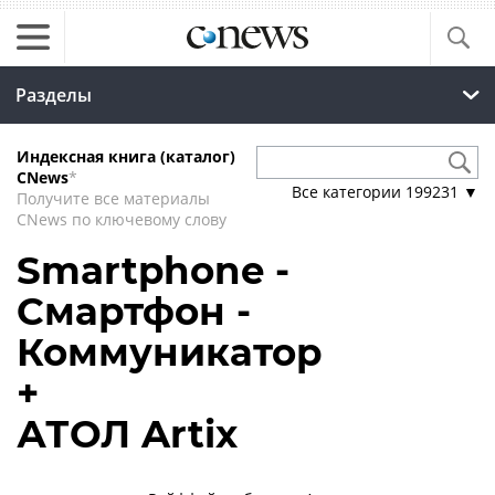
Разделы
Индексная книга (каталог)
CNews
*
Все категории
199231
▼
Получите все материалы
CNews по ключевому слову
Smartphone -
Смартфон -
Коммуникатор
+
АТОЛ Artix