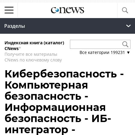
Разделы
Индексная книга (каталог)
CNews
*
Все категории
199231
▼
Получите все материалы
CNews по ключевому слову
Кибербезопасность -
Компьютерная
безопасность -
Информационная
безопасность - ИБ-
интегратор -