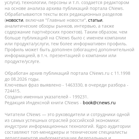
услуги), технологии, персоны и т.п. создается редактором
на основе анализа архива публикаций портала CNews.
Обрабатываются тексты всех редакционных разделов
(
новости
, включая "Главные новости",
статьи
,
аналитические обзоры рынков, интервью, а также
содержание партнёрских проектов). Таким образом, чем
больше публикаций на CNews было с именем компании
или продукта/услуги, тем более информативен профиль.
Профиль может быть дополнен (обогащен) дополнительной
информацией, в т.ч. презентацией о компании или
продукте/услуге.
Обработан архив публикаций портала CNews.ru c 11.1998
до 08.2026 годы.
Ключевых фраз выявлено - 1463330, в очереди разбора -
724415.
Создано именных указателей - 199231.
Редакция Индексной книги CNews -
book@cnews.ru
Читатели CNews — это руководители и сотрудники одной
из самых успешных отраслей российской экономики:
индустрии информационных технологий. Ядро аудитории
составляют топ-менеджеры и технические специалисты
департаментов информатизации федеральных и