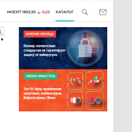
MOEXIT
1802,50
-0,23
КАТАЛОГ
МНЕНИЕ МЕСЯЦА
▼
Почему соответствие
стандартам не гарантирует
защиту от киберугроз
CNEWS ANALYTICS
Топ-10 сфер применения
квантовых компьютеров.
Инфографика CNews