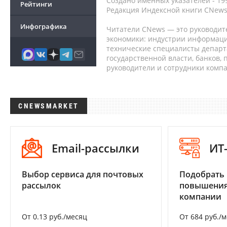
Создано именных указателей - 19
Рейтинги
Редакция Индексной книги CNews
Инфографика
Читатели CNews — это руководит
экономики: индустрии информаци
технические специалисты депар
государственной власти, банков,
руководители и сотрудники комп
CNEWSMARKET
Email-рассылки
ИТ
Выбор сервиса для почтовых
Подобрать
рассылок
повышения
компании
От 0.13 руб./месяц
От 684 руб./