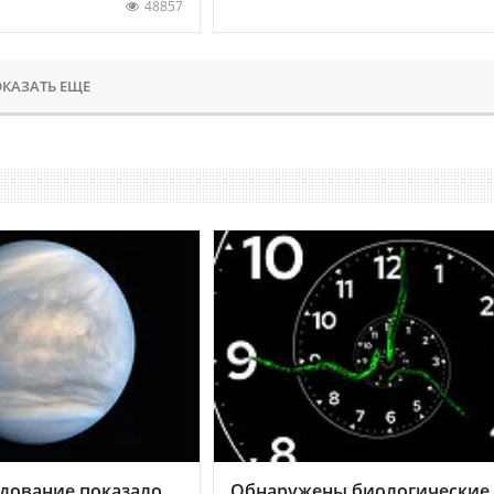
48857
КАЗАТЬ ЕЩЕ
дование показало,
Обнаружены биологические