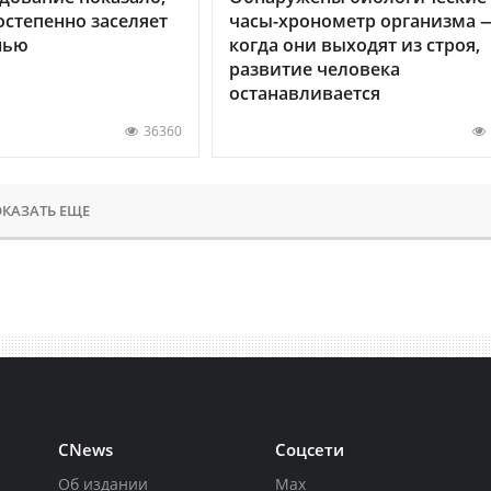
остепенно заселяет
часы-хронометр организма 
нью
когда они выходят из строя,
развитие человека
останавливается
36360
КАЗАТЬ ЕЩЕ
CNews
Соцсети
Об издании
Max