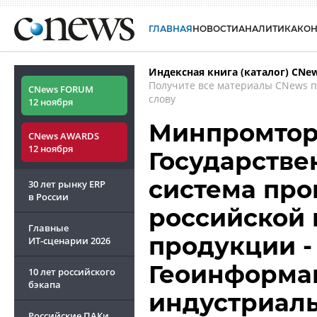
ГЛАВНАЯ
НОВОСТИ
АНАЛИТИКА
КО
Индексная книга (каталог) CNe
Получите все материалы CNews 
CNews FORUM
слову
12 ноября
Минпромторг
CNews AWARDS
12 ноября
Государств
система про
30 лет рынку ERP
в России
российской
Главные
продукции -
ИТ-сценарии
2026
Геоинформа
10 лет российского
бэкапа
индустриаль
Российские ПАКи