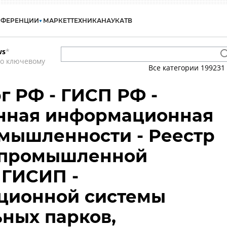
НФЕРЕНЦИИ
МАРКЕТ
ТЕХНИКА
НАУКА
ТВ
ws
*
по ключевому
Все категории
199231
 РФ - ГИСП РФ -
енная информационная
мышленности - Реестр
 промышленной
 ГИСИП -
ционной системы
ных парков,