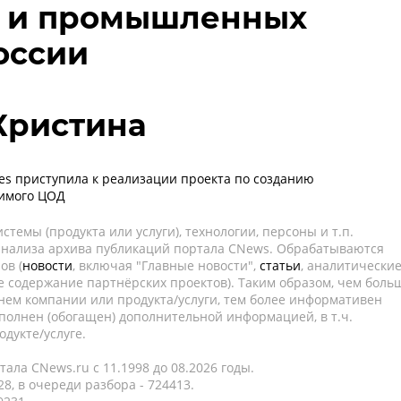
в и промышленных
оссии
Кристина
ies приступила к реализации проекта по созданию
имого ЦОД
темы (продукта или услуги), технологии, персоны и т.п.
 анализа архива публикаций портала CNews. Обрабатываются
ов (
новости
, включая "Главные новости",
статьи
, аналитически
е содержание партнёрских проектов). Таким образом, чем боль
нем компании или продукта/услуги, тем более информативен
полнен (обогащен) дополнительной информацией, в т.ч.
дукте/услуге.
ала CNews.ru c 11.1998 до 08.2026 годы.
8, в очереди разбора - 724413.