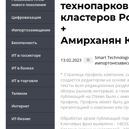
технопарко
нового поколения
кластеров Р
Цифровизация
+
Импортозамещение
Амирханян 
Безопасность
ИТ в госсекторе
Smart Technolog
13.02.2023
импортонезавис
ИТ в банках
* Страница-профиль компании, сис
создается редактором на основе
ИТ в торговле
тексты всех редакционных раздел
обзоры рынков, интервью, а такж
Телеком
публикаций на CNews было с име
профиль. Профиль может быть до
Интернет
презентацией о компании или про
Обработан архив публикаций порт
ИТ-бизнес
Ключевых фраз выявлено - 146332