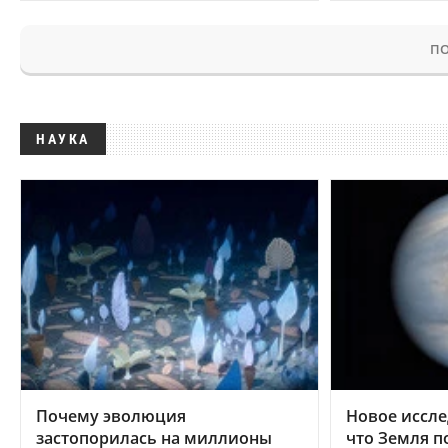
ПО
НАУКА
Почему эволюция
Новое иссле
застопорилась на миллионы
что Земля п