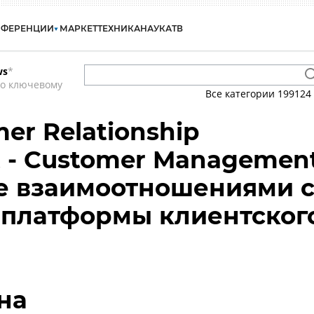
НФЕРЕНЦИИ
МАРКЕТ
ТЕХНИКА
НАУКА
ТВ
ws
*
по ключевому
Все категории
199124
er Relationship
 - Customer Managemen
е взаимоотношениями 
 платформы клиентског
на