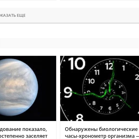
КАЗАТЬ ЕЩЕ
дование показало,
Обнаружены биологические
остепенно заселяет
часы-хронометр организма 