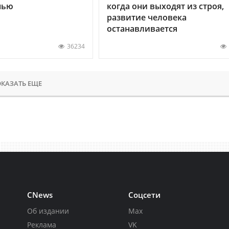
нью
когда они выходят из строя,
развитие человека
останавливается
36234
КАЗАТЬ ЕЩЕ
CNews
Соцсети
Об издании
Max
Реклама
VK