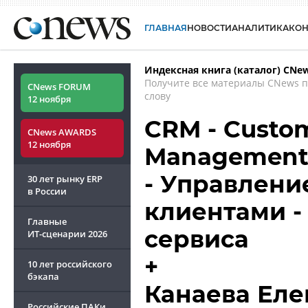
ГЛАВНАЯ
НОВОСТИ
АНАЛИТИКА
КО
Индексная книга (каталог) CNe
Получите все материалы CNews 
CNews FORUM
слову
12 ноября
CRM - Custom
CNews AWARDS
12 ноября
Management
- Управлени
30 лет рынку ERP
в России
клиентами -
Главные
сервиса
ИТ-сценарии
2026
+
10 лет российского
бэкапа
Канаева Еле
Российские ПАКи