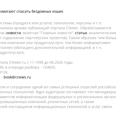
помогают спасать бездомных кошек
темы (продукта или услуги), технологии, персоны и т.п.
 анализа архива публикаций портала CNews. Обрабатываются
ов (
новости
, включая "Главные новости",
статьи
, аналитически
е содержание партнёрских проектов). Таким образом, чем боль
нем компании или продукта/услуги, тем более информативен
полнен (обогащен) дополнительной информацией, в т.ч.
дукте/услуге.
ала CNews.ru c 11.1998 до 08.2026 годы.
9, в очереди разбора - 724655.
9124.
 -
book@cnews.ru
ели и сотрудники одной из самых успешных отраслей российск
онных технологий. Ядро аудитории составляют топ-менеджеры
таментов информатизации федеральных и региональных орган
 промышленных компаний, розничных сетей, а также
аний-поставщиков информационных технологий и услуг связи.