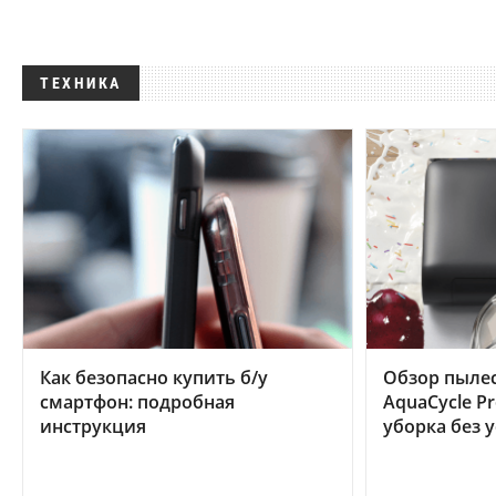
ТЕХНИКА
Как безопасно купить б/у
Обзор пылес
смартфон: подробная
AquaCycle Pr
инструкция
уборка без 