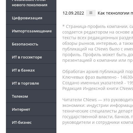
нового поколения
12.09.2022
Как технологии 
Цифровизация
* Страница-профиль компании, сис
Импортозамещение
создается редактором на основе
тексты всех редакционных раздел
обзоры рынков, интервью, а такж
Безопасность
публикаций на CNews было с име
профиль. Профиль может быть до
ИТ в госсекторе
презентацией о компании или про
ИТ в банках
Обработан архив публикаций порт
Ключевых фраз выявлено - 146304
Создано именных указателей - 19
ИТ в торговле
Редакция Индексной книги CNews
Телеком
Читатели CNews — это руководит
экономики: индустрии информаци
Интернет
технические специалисты депар
государственной власти, банков,
руководители и сотрудники комп
ИТ-бизнес