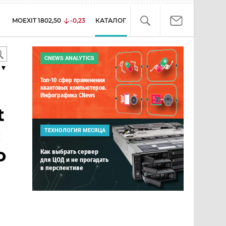
MOEXIT
1802,50
-0,23
КАТАЛОГ
CNEWS ANALYTICS
▼
Топ-10 сфер применения
квантовых компьютеров.
Инфографика CNews
t
с
ТЕХНОЛОГИЯ МЕСЯЦА
о
Как выбрать сервер
для ЦОД и не прогадать
в перспективе