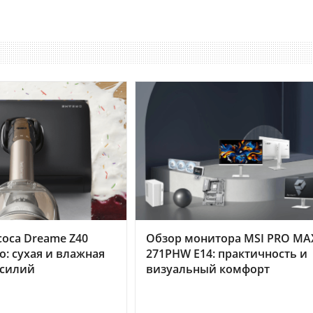
оса Dreame Z40
Обзор монитора MSI PRO MA
o: сухая и влажная
271PHW E14: практичность и
усилий
визуальный комфорт