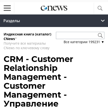
Разделы
Индексная книга (каталог)
CNews
*
Все категории
199231
▼
Получите все материалы
CNews по ключевому слову
CRM - Customer
Relationship
Management -
Customer
Management -
Управление