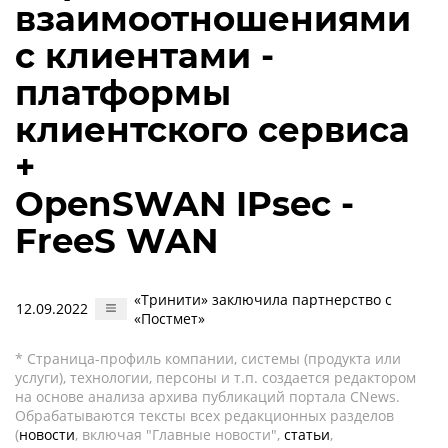
взаимоотношениями
с клиентами -
платформы
клиентского сервиса
+
OpenSWAN IPsec -
FreeS WAN
«Тринити» заключила партнерство с
12.09.2022
«Постмет»
* Страница-профиль компании, системы (продукта или
услуги), технологии, персоны и т.п. создается редактором
на основе анализа архива публикаций портала CNews.
Обрабатываются тексты всех редакционных разделов
(
новости
, включая "Главные новости",
статьи
,